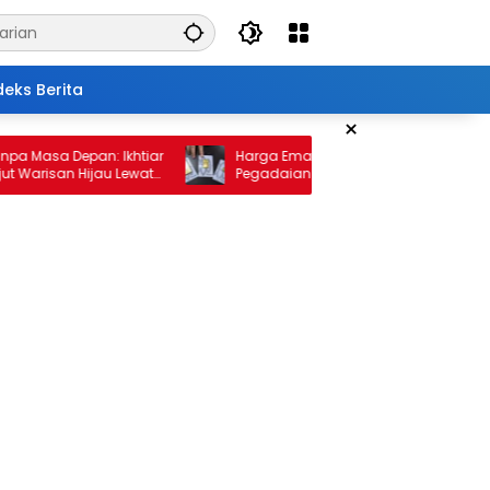
deks Berita
×
sa Depan: Ikhtiar
Harga Emas 10 Februari 2026: Antam dan
san Hijau Lewat
Pegadaian Kembali Melonjak