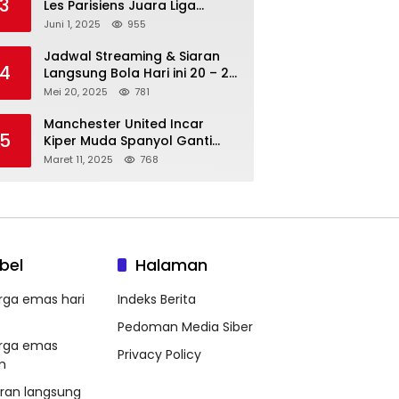
3
Les Parisiens Juara Liga
Champions 2025 usai Bantai il
Juni 1, 2025
955
Nerazzurri
Jadwal Streaming & Siaran
4
Langsung Bola Hari ini 20 – 21
Mei 2025: Manchester City vs
Mei 20, 2025
781
Bournemouth
Manchester United Incar
5
Kiper Muda Spanyol Ganti
Andre Onana
Maret 11, 2025
768
bel
Halaman
rga emas hari
Indeks Berita
Pedoman Media Siber
rga emas
Privacy Policy
m
aran langsung