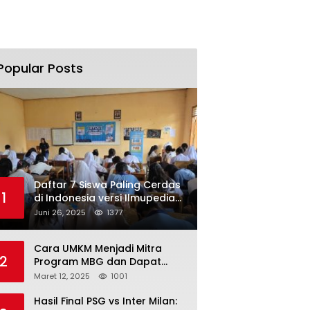
Popular Posts
Daftar 7 Siswa Paling Cerdas
1
di Indonesia versi Ilmupedia
Tryout UTBK 2025
Juni 26, 2025
1377
Cara UMKM Menjadi Mitra
2
Program MBG dan Dapat
Modal Hingga Rp500 Juta
Maret 12, 2025
1001
Hasil Final PSG vs Inter Milan: