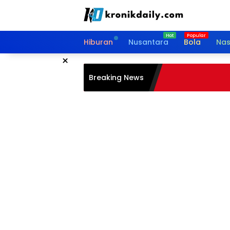
Langsung
ke
konten
Hiburan
Nusantara
Bola
Nas
×
Breaking News