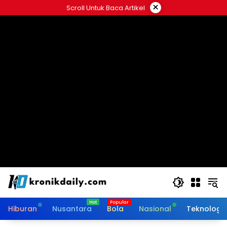
Langsung
×
Scroll Untuk Baca Artikel
ke
konten
Hiburan
Nusantara
Bola
Nasional
Teknologi