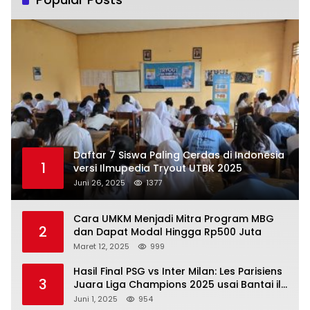
Daftar 7 Siswa Paling Cerdas di Indonesia
1
versi Ilmupedia Tryout UTBK 2025
Juni 26, 2025
1377
Cara UMKM Menjadi Mitra Program MBG
2
dan Dapat Modal Hingga Rp500 Juta
Maret 12, 2025
999
Hasil Final PSG vs Inter Milan: Les Parisiens
3
Juara Liga Champions 2025 usai Bantai il
Nerazzurri
Juni 1, 2025
954