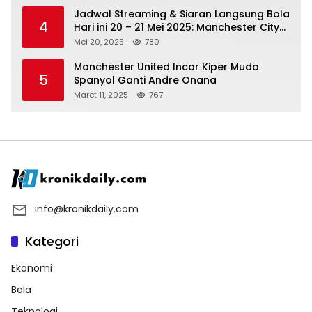
Jadwal Streaming & Siaran Langsung Bola
4
Hari ini 20 – 21 Mei 2025: Manchester City
vs Bournemouth
Mei 20, 2025
780
Manchester United Incar Kiper Muda
5
Spanyol Ganti Andre Onana
Maret 11, 2025
767
info@kronikdaily.com
Kategori
Ekonomi
Bola
Teknologi