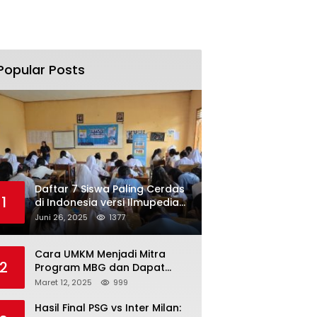
Popular Posts
Daftar 7 Siswa Paling Cerdas
1
di Indonesia versi Ilmupedia
Tryout UTBK 2025
Juni 26, 2025
1377
Cara UMKM Menjadi Mitra
2
Program MBG dan Dapat
Modal Hingga Rp500 Juta
Maret 12, 2025
999
Hasil Final PSG vs Inter Milan: