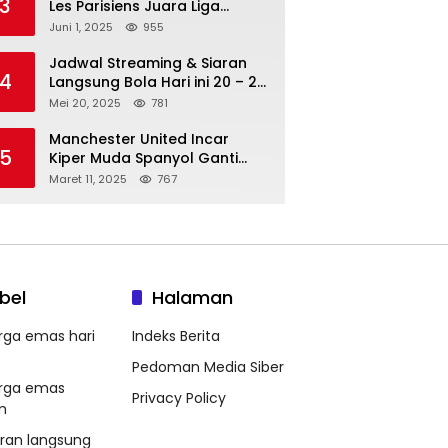
3
Les Parisiens Juara Liga
Champions 2025 usai Bantai il
Juni 1, 2025
955
Nerazzurri
Jadwal Streaming & Siaran
4
Langsung Bola Hari ini 20 – 21
Mei 2025: Manchester City vs
Mei 20, 2025
781
Bournemouth
Manchester United Incar
5
Kiper Muda Spanyol Ganti
Andre Onana
Maret 11, 2025
767
bel
Halaman
rga emas hari
Indeks Berita
Pedoman Media Siber
rga emas
Privacy Policy
m
aran langsung