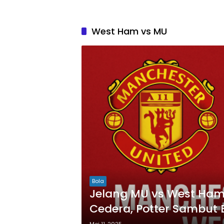
West Ham vs MU
Bola
Jelang MU vs West Ha
Cedera, Potter Sambut 