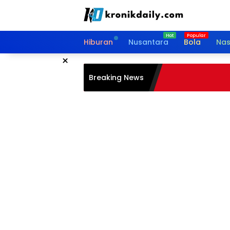
Langsung
ke
konten
Hiburan
Nusantara
Bola
Nas
×
Breaking News