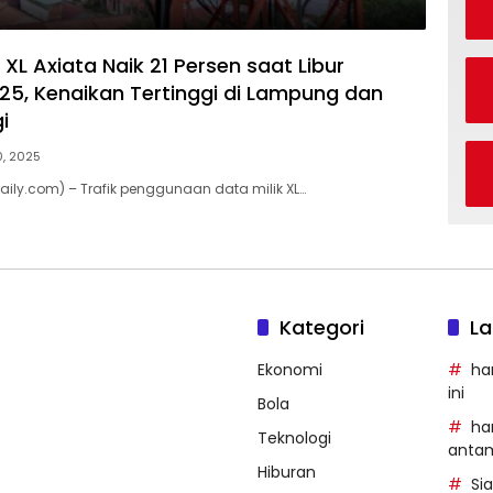
 XL Axiata Naik 21 Persen saat Libur
25, Kenaikan Tertinggi di Lampung dan
i
10, 2025
daily.com) – Trafik penggunaan data milik XL…
Kategori
La
Ekonomi
ha
ini
Bola
ha
Teknologi
anta
Hiburan
Si