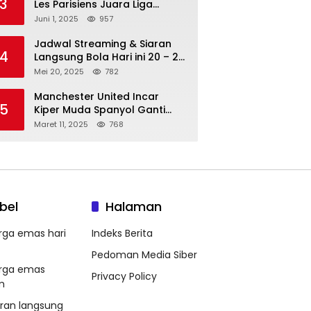
3
Les Parisiens Juara Liga
Champions 2025 usai Bantai il
Juni 1, 2025
957
Nerazzurri
Jadwal Streaming & Siaran
4
Langsung Bola Hari ini 20 – 21
Mei 2025: Manchester City vs
Mei 20, 2025
782
Bournemouth
Manchester United Incar
5
Kiper Muda Spanyol Ganti
Andre Onana
Maret 11, 2025
768
bel
Halaman
rga emas hari
Indeks Berita
Pedoman Media Siber
rga emas
Privacy Policy
m
aran langsung