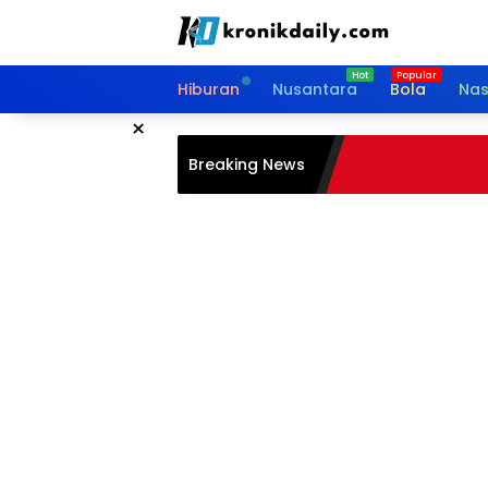
Langsung
ke
konten
Hiburan
Nusantara
Bola
Nas
×
Breaking News