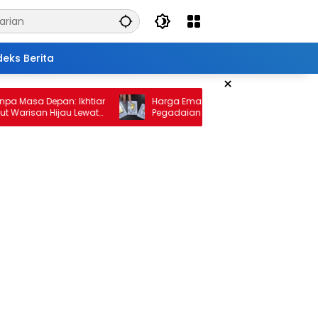
deks Berita
×
sa Depan: Ikhtiar
Harga Emas 10 Februari 2026: Antam dan
san Hijau Lewat
Pegadaian Kembali Melonjak