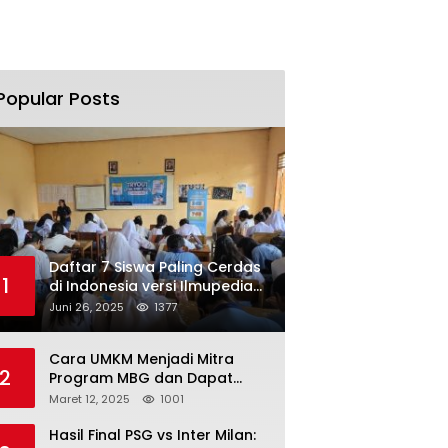
Popular Posts
Daftar 7 Siswa Paling Cerdas
1
di Indonesia versi Ilmupedia
Tryout UTBK 2025
Juni 26, 2025
1377
Cara UMKM Menjadi Mitra
2
Program MBG dan Dapat
Modal Hingga Rp500 Juta
Maret 12, 2025
1001
Hasil Final PSG vs Inter Milan: