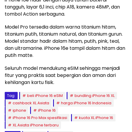
tangguh, layar 6,1 inci, chip A18, kamera 48MP, dan
tombol Action serbaguna.
Model Pro tersedia dalam warna titanium hitam,
titanium putih, titanium natural, dan titanium gurun.
Model standar hadir dalam hitam, putih, pink, teal,
dan ultramarine. iPhone 16e tampil dalam hitam dan
putih matte.
Seluruh model mendukung eSIM sehingga menjadi
fitur yang praktis saat bepergian dan aman dari
kehilangan kartu fisik.
Tag:
beli iPhone 16 eSIM
bundling iPhone 16 XL
cashback XL Axiata
harga iPhone 16 Indonesia
iphone
iPhone 16
iPhone 16 Pro Max spesifikasi
kuota XL iPhone 16
XL Axiata iPhone terbaru