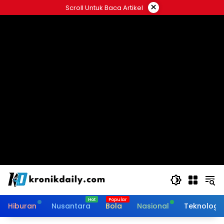
Langsung
×
Scroll Untuk Baca Artikel
ke
konten
Hiburan
Nusantara
Bola
Nasional
Teknologi