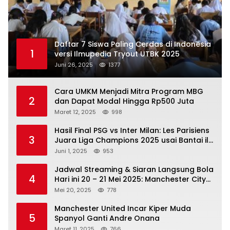
Daftar 7 Siswa Paling Cerdas di Indonesia
1
versi Ilmupedia Tryout UTBK 2025
Juni 26, 2025
1377
Cara UMKM Menjadi Mitra Program MBG
2
dan Dapat Modal Hingga Rp500 Juta
Maret 12, 2025
998
Hasil Final PSG vs Inter Milan: Les Parisiens
3
Juara Liga Champions 2025 usai Bantai il
Nerazzurri
Juni 1, 2025
953
Jadwal Streaming & Siaran Langsung Bola
4
Hari ini 20 – 21 Mei 2025: Manchester City
vs Bournemouth
Mei 20, 2025
778
Manchester United Incar Kiper Muda
5
Spanyol Ganti Andre Onana
Maret 11, 2025
766