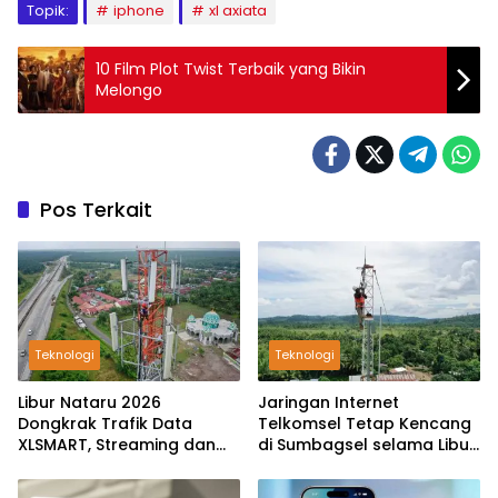
Topik:
iphone
xl axiata
10 Film Plot Twist Terbaik yang Bikin
Melongo
Pos Terkait
Teknologi
Teknologi
Libur Nataru 2026
Jaringan Internet
Dongkrak Trafik Data
Telkomsel Tetap Kencang
XLSMART, Streaming dan
di Sumbagsel selama Libur
Gim Meledak
Akhir Tahun 2025