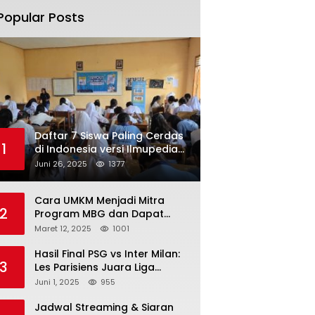
Popular Posts
Daftar 7 Siswa Paling Cerdas
1
di Indonesia versi Ilmupedia
Tryout UTBK 2025
Juni 26, 2025
1377
Cara UMKM Menjadi Mitra
2
Program MBG dan Dapat
Modal Hingga Rp500 Juta
Maret 12, 2025
1001
Hasil Final PSG vs Inter Milan:
3
Les Parisiens Juara Liga
Champions 2025 usai Bantai il
Juni 1, 2025
955
Nerazzurri
Jadwal Streaming & Siaran