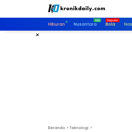
Langsung
ke
konten
Hiburan
Nusantara
Bola
Nas
×
Beranda
Teknologi