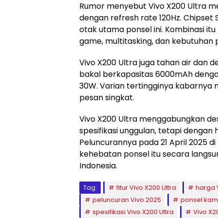
Rumor menyebut Vivo X200 Ultra mem
dengan refresh rate 120Hz. Chipset
otak utama ponsel ini. Kombinasi i
game, multitasking, dan kebutuhan p
Vivo X200 Ultra juga tahan air dan de
bakal berkapasitas 6000mAh denga
30W. Varian tertingginya kabarnya 
pesan singkat.
Vivo X200 Ultra menggabungkan des
spesifikasi unggulan, tetapi dengan 
Peluncurannya pada 21 April 2025 di
kehebatan ponsel itu secara langsu
Indonesia.
Tag:
fitur Vivo X200 Ultra
harga 
peluncuran Vivo 2025
ponsel kam
spesifikasi Vivo X200 Ultra
Vivo X2