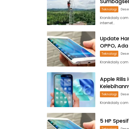
Sumbagsel 
Teknologi
Dese
Kronikdaily.com
internet…
Update Har
OPPO, Ada 
Teknologi
Dese
Kronikdaily.co
Apple Rilis
Kelebihann
Teknologi
Dese
Kronikdaily.com
5 HP Spesi
Teknologi
Dese