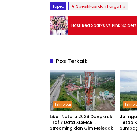
Topik:
Spesifikasi dan harga hp
Hasil Red Sparks vs Pink Spide
Pos Terkait
Teknologi
Teknol
Libur Nataru 2026 Dongkrak
Jaringa
Trafik Data XLSMART,
Tetap 
Streaming dan Gim Meledak
Sumbag
Akhir T