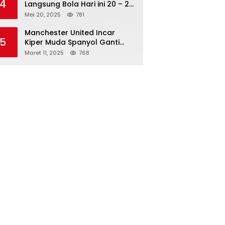
4
Langsung Bola Hari ini 20 – 21
Mei 2025: Manchester City vs
Mei 20, 2025
781
Bournemouth
Manchester United Incar
5
Kiper Muda Spanyol Ganti
Andre Onana
Maret 11, 2025
768