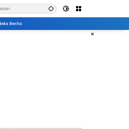
deks Berita
×