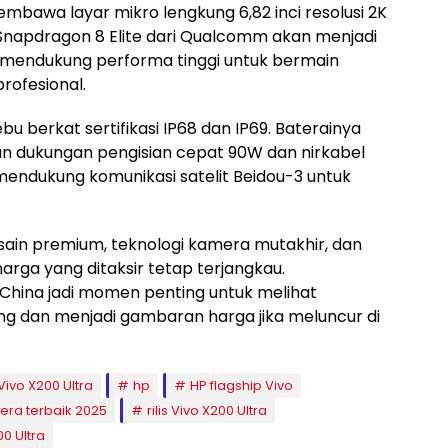
bawa layar mikro lengkung 6,82 inci resolusi 2K
 Snapdragon 8 Elite dari Qualcomm akan menjadi
tu mendukung performa tinggi untuk bermain
rofesional.
bu berkat sertifikasi IP68 dan IP69. Baterainya
n dukungan pengisian cepat 90W dan nirkabel
mendukung komunikasi satelit Beidou-3 untuk
ain premium, teknologi kamera mutakhir, dan
harga yang ditaksir tetap terjangkau.
 China jadi momen penting untuk melihat
ng dan menjadi gambaran harga jika meluncur di
Vivo X200 Ultra
hp
HP flagship Vivo
era terbaik 2025
rilis Vivo X200 Ultra
00 Ultra