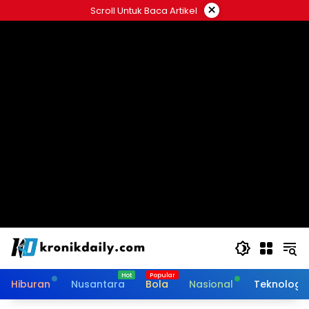
Langsung
×
Scroll Untuk Baca Artikel
ke
konten
Hiburan
Nusantara
Bola
Nasional
Teknologi