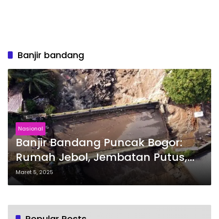
Banjir bandang
Nasional
Banjir Bandang Puncak Bogor:
Rumah Jebol, Jembatan Putus,
Warga Mengungsi
Maret 5, 2025
Popular Posts