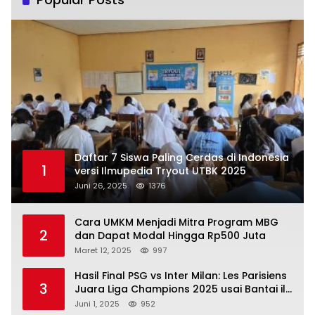
Daftar 7 Siswa Paling Cerdas di Indonesia
1
versi Ilmupedia Tryout UTBK 2025
Juni 26, 2025
1376
Cara UMKM Menjadi Mitra Program MBG
2
dan Dapat Modal Hingga Rp500 Juta
Maret 12, 2025
997
Hasil Final PSG vs Inter Milan: Les Parisiens
3
Juara Liga Champions 2025 usai Bantai il
Nerazzurri
Juni 1, 2025
952