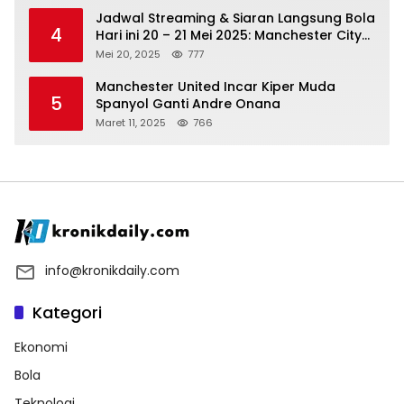
Jadwal Streaming & Siaran Langsung Bola
4
Hari ini 20 – 21 Mei 2025: Manchester City
vs Bournemouth
Mei 20, 2025
777
Manchester United Incar Kiper Muda
5
Spanyol Ganti Andre Onana
Maret 11, 2025
766
info@kronikdaily.com
Kategori
Ekonomi
Bola
Teknologi