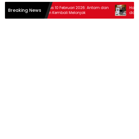
Harga Emas 10 Februari 2026: Antam dan
Harga Ema
Breaking News
Pegadaian Kembali Melonjak
dan Pega