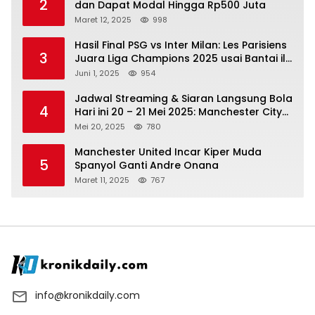
2
dan Dapat Modal Hingga Rp500 Juta
Maret 12, 2025
998
Hasil Final PSG vs Inter Milan: Les Parisiens
3
Juara Liga Champions 2025 usai Bantai il
Nerazzurri
Juni 1, 2025
954
Jadwal Streaming & Siaran Langsung Bola
4
Hari ini 20 – 21 Mei 2025: Manchester City
vs Bournemouth
Mei 20, 2025
780
Manchester United Incar Kiper Muda
5
Spanyol Ganti Andre Onana
Maret 11, 2025
767
info@kronikdaily.com