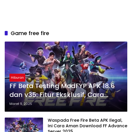
Game free fire
Hiburan
FF Beta Testing ModFYP APK 18.6
dan v35: Fitur Eksklusif, Cara
Instal, dan Risiko yang Harus
Maret 9, 2025
Diketahui
Waspada Free Fire Beta APK Ilegal,
Ini Cara Aman Download FF Advance
Server 2025