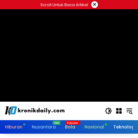
Langsung
×
Scroll Untuk Baca Artikel
ke
konten
Hiburan
Nusantara
Bola
Nasional
Teknologi