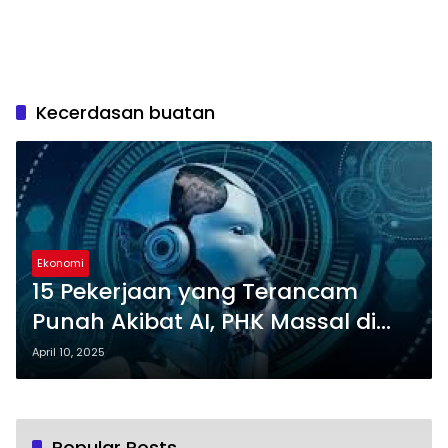
Kecerdasan buatan
Ekonomi
15 Pekerjaan yang Terancam
Punah Akibat AI, PHK Massal di
Indonesia Makin Menggila
April 10, 2025
Popular Posts