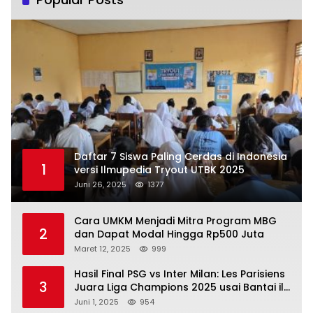
Daftar 7 Siswa Paling Cerdas di Indonesia
1
versi Ilmupedia Tryout UTBK 2025
Juni 26, 2025
1377
Cara UMKM Menjadi Mitra Program MBG
2
dan Dapat Modal Hingga Rp500 Juta
Maret 12, 2025
999
Hasil Final PSG vs Inter Milan: Les Parisiens
3
Juara Liga Champions 2025 usai Bantai il
Nerazzurri
Juni 1, 2025
954