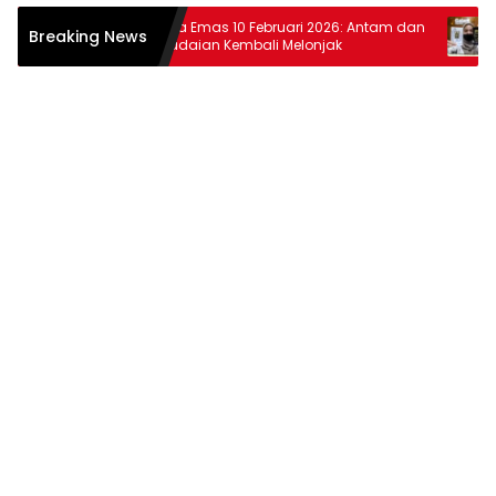
htiar
Harga Emas 10 Februari 2026: Antam dan
Harg
Breaking News
ewat
Pegadaian Kembali Melonjak
dan 