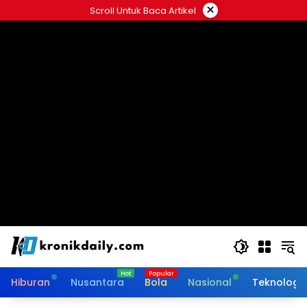
Langsung
×
Scroll Untuk Baca Artikel
ke
konten
Hiburan
Nusantara
Bola
Nasional
Teknologi