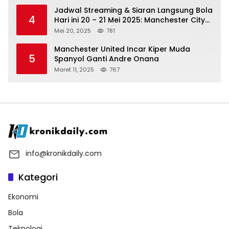
Jadwal Streaming & Siaran Langsung Bola
4
Hari ini 20 – 21 Mei 2025: Manchester City
vs Bournemouth
Mei 20, 2025
781
Manchester United Incar Kiper Muda
5
Spanyol Ganti Andre Onana
Maret 11, 2025
767
info@kronikdaily.com
Kategori
Ekonomi
Bola
Teknologi