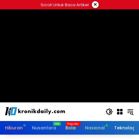
Langsung
×
Scroll Untuk Baca Artikel
ke
konten
Hiburan
Nusantara
Bola
Nasional
Teknologi