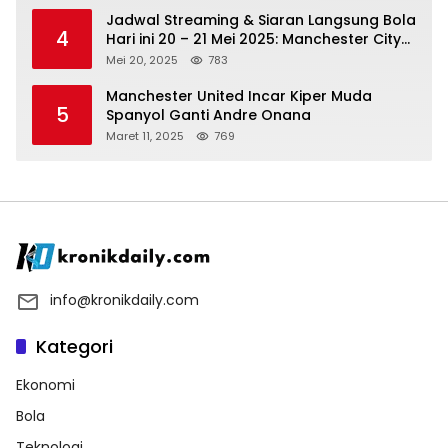
Jadwal Streaming & Siaran Langsung Bola
4
Hari ini 20 – 21 Mei 2025: Manchester City
vs Bournemouth
Mei 20, 2025
783
Manchester United Incar Kiper Muda
5
Spanyol Ganti Andre Onana
Maret 11, 2025
769
info@kronikdaily.com
Kategori
Ekonomi
Bola
Teknologi