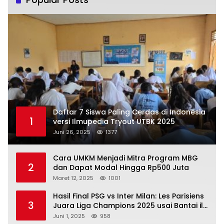
Daftar 7 Siswa Paling Cerdas di Indonesia
1
versi Ilmupedia Tryout UTBK 2025
Juni 26, 2025
1377
Cara UMKM Menjadi Mitra Program MBG
2
dan Dapat Modal Hingga Rp500 Juta
Maret 12, 2025
1001
Hasil Final PSG vs Inter Milan: Les Parisiens
3
Juara Liga Champions 2025 usai Bantai il
Nerazzurri
Juni 1, 2025
958