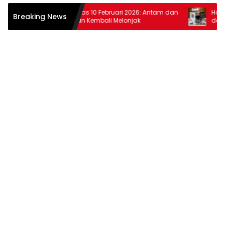
Harga Emas 10 Februari 2026: Antam dan
Harga Ema
Breaking News
Pegadaian Kembali Melonjak
dan Pega