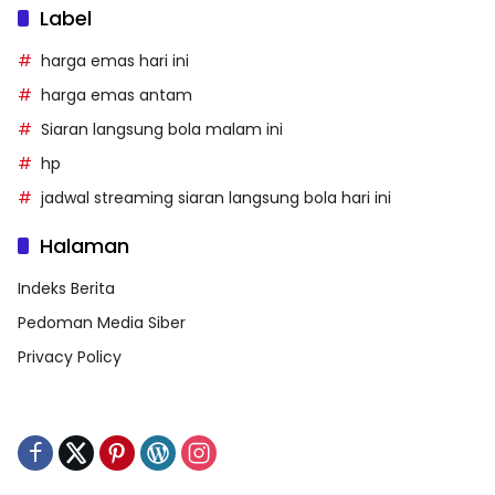
Label
harga emas hari ini
harga emas antam
Siaran langsung bola malam ini
hp
jadwal streaming siaran langsung bola hari ini
Halaman
Indeks Berita
Pedoman Media Siber
Privacy Policy