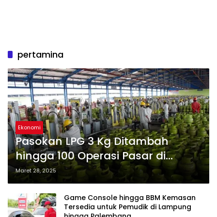
pertamina
Ekonomi
Pasokan LPG 3 Kg Ditambah
hingga 100 Operasi Pasar di
Lampung, ini Titiknya
Maret 28, 2025
Game Console hingga BBM Kemasan
Tersedia untuk Pemudik di Lampung
hingga Palembang