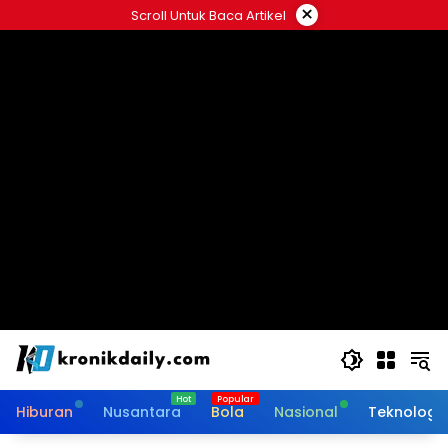
Langsung
×
Scroll Untuk Baca Artikel
ke
konten
Hiburan
Nusantara
Bola
Nasional
Teknologi