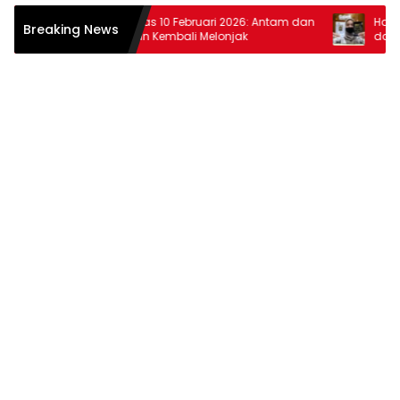
Harga Emas 10 Februari 2026: Antam dan
Harga Emas
Breaking News
Pegadaian Kembali Melonjak
dan Pegad