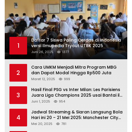
Daftar 7 Siswa Paling Cerdas di Indonesia
1
versi Ilmupedia Tryout UTBK 2025
Juni 26, 2025
1377
Cara UMKM Menjadi Mitra Program MBG
2
dan Dapat Modal Hingga Rp500 Juta
Maret 12, 2025
999
Hasil Final PSG vs Inter Milan: Les Parisiens
3
Juara Liga Champions 2025 usai Bantai il
Nerazzurri
Juni 1, 2025
954
Jadwal Streaming & Siaran Langsung Bola
4
Hari ini 20 – 21 Mei 2025: Manchester City
vs Bournemouth
Mei 20, 2025
781