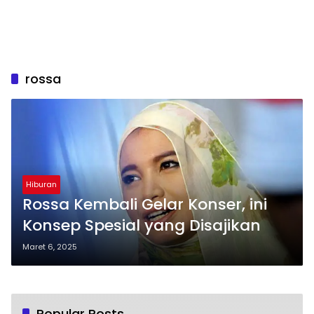
rossa
Hiburan
Rossa Kembali Gelar Konser, ini
Konsep Spesial yang Disajikan
Maret 6, 2025
Popular Posts