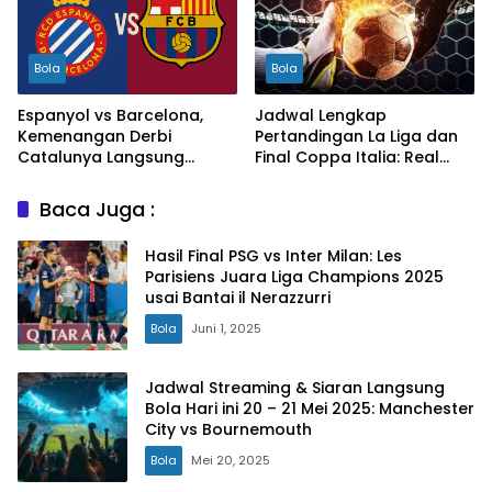
Bola
Bola
Espanyol vs Barcelona,
Jadwal Lengkap
Kemenangan Derbi
Pertandingan La Liga dan
Catalunya Langsung
Final Coppa Italia: Real
Antarkan Blaugrana Juara
Madrid dan AC Milan
La Liga
Baca Juga :
Hasil Final PSG vs Inter Milan: Les
Parisiens Juara Liga Champions 2025
usai Bantai il Nerazzurri
Bola
Juni 1, 2025
Jadwal Streaming & Siaran Langsung
Bola Hari ini 20 – 21 Mei 2025: Manchester
City vs Bournemouth
Bola
Mei 20, 2025