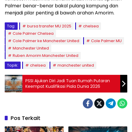
Palmer benar-benar bakal pulang kampung dan
menjadi pilar penting di bawah arahan Amorim.
Tag:
bursa transfer MU 2025
chelsea
Cole Palmer Chelsea
Cole Palmer ke Manchester United
Cole Palmer MU
Manchester United
Ruben Amorim Manchester United
Topik:
chelsea
manchester united
PSSI Ajukan Diri Jadi Tuan Rumah Putaran
Keempat Kualifikasi Piala Dunia 2026
Pos Terkait