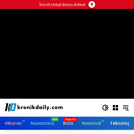
Langsung
×
Scroll Untuk Baca Artikel
ke
konten
Hiburan
Nusantara
Bola
Nasional
Teknologi