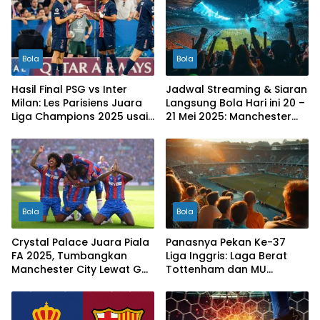
Bola
Bola
Hasil Final PSG vs Inter
Jadwal Streaming & Siaran
Milan: Les Parisiens Juara
Langsung Bola Hari ini 20 –
Liga Champions 2025 usai
21 Mei 2025: Manchester
Bantai il Nerazzurri
City vs Bournemouth
Bola
Bola
Crystal Palace Juara Piala
Panasnya Pekan Ke-37
FA 2025, Tumbangkan
Liga Inggris: Laga Berat
Manchester City Lewat Gol
Tottenham dan MU
Eze
Sebelum Final Europa
League