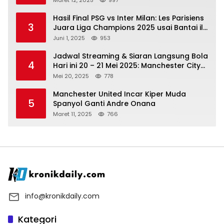
Maret 12, 2025
997
Hasil Final PSG vs Inter Milan: Les Parisiens
3
Juara Liga Champions 2025 usai Bantai il
Nerazzurri
Juni 1, 2025
953
Jadwal Streaming & Siaran Langsung Bola
4
Hari ini 20 – 21 Mei 2025: Manchester City
vs Bournemouth
Mei 20, 2025
778
Manchester United Incar Kiper Muda
5
Spanyol Ganti Andre Onana
Maret 11, 2025
766
info@kronikdaily.com
Kategori