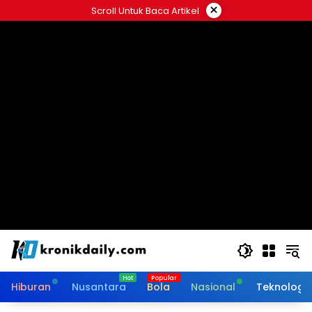
Langsung
×
Scroll Untuk Baca Artikel
ke
konten
Hiburan
Nusantara
Bola
Nasional
Teknologi