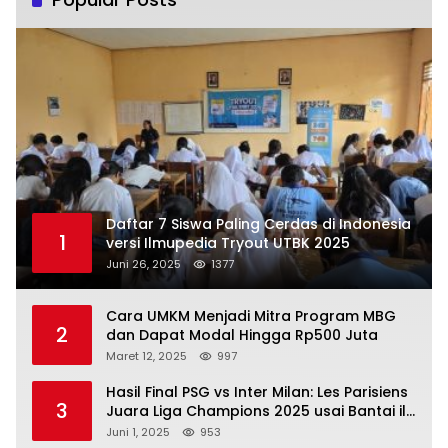
Daftar 7 Siswa Paling Cerdas di Indonesia
1
versi Ilmupedia Tryout UTBK 2025
Juni 26, 2025
1377
Cara UMKM Menjadi Mitra Program MBG
2
dan Dapat Modal Hingga Rp500 Juta
Maret 12, 2025
997
Hasil Final PSG vs Inter Milan: Les Parisiens
3
Juara Liga Champions 2025 usai Bantai il
Nerazzurri
Juni 1, 2025
953