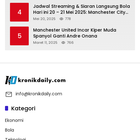
Jadwal Streaming & Siaran Langsung Bola
4
Hari ini 20 – 21 Mei 2025: Manchester City
vs Bournemouth
Mei 20, 2025
778
Manchester United Incar Kiper Muda
5
Spanyol Ganti Andre Onana
Maret 11, 2025
766
info@kronikdaily.com
Kategori
Ekonomi
Bola
Teknologi