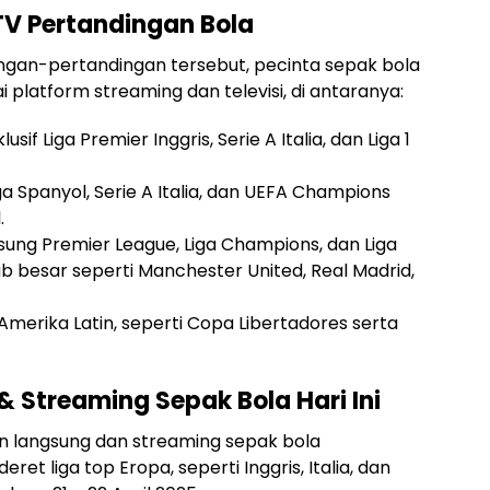
TV Pertandingan Bola
dingan-pertandingan tersebut, pecinta sepak bola
platform streaming dan televisi, di antaranya:
if Liga Premier Inggris, Serie A Italia, dan Liga 1
ga Spanyol, Serie A Italia, dan UEFA Champions
.
sung Premier League, Liga Champions, dan Liga
b besar seperti Manchester United, Real Madrid,
 Amerika Latin, seperti Copa Libertadores serta
 Streaming Sepak Bola Hari Ini
ran langsung dan streaming sepak bola
et liga top Eropa, seperti Inggris, Italia, dan