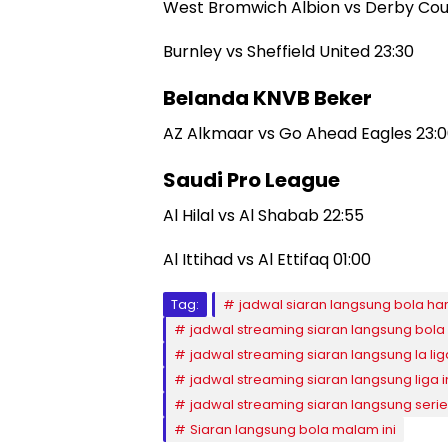
West Bromwich Albion vs Derby Cou
Burnley vs Sheffield United 23:30
Belanda KNVB Beker
AZ Alkmaar vs Go Ahead Eagles 23:
Saudi Pro League
Al Hilal vs Al Shabab 22:55
Al Ittihad vs Al Ettifaq 01:00
Tag:
jadwal siaran langsung bola hari
jadwal streaming siaran langsung bola h
jadwal streaming siaran langsung la li
jadwal streaming siaran langsung liga i
jadwal streaming siaran langsung serie 
Siaran langsung bola malam ini