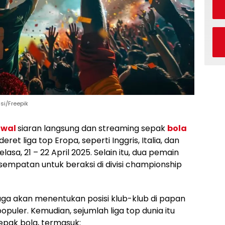
asi/Freepik
wal
siaran langsung dan streaming sepak
bola
et liga top Eropa, seperti Inggris, Italia, dan
elasa, 21 – 22 April 2025. Selain itu, dua pemain
esempatan untuk beraksi di divisi championship
juga akan menentukan posisi klub-klub di papan
opuler. Kemudian, sejumlah liga top dunia itu
pak bola, termasuk: