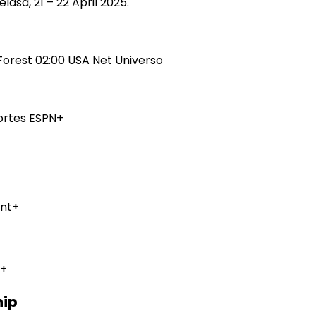
elasa, 21 – 22 April 2025.
orest 02:00 USA Net Universo
portes ESPN+
unt+
t+
hip