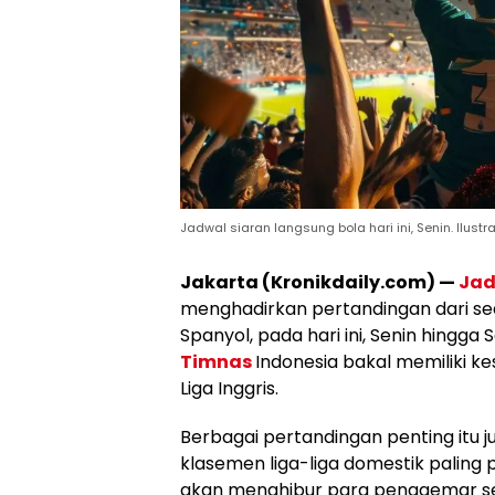
Jadwal siaran langsung bola hari ini, Senin. Ilustr
Jakarta (Kronikdaily.com) —
Jad
menghadirkan pertandingan dari seder
Spanyol, pada hari ini, Senin hingga S
Timnas
Indonesia bakal memiliki k
Liga Inggris.
Berbagai pertandingan penting itu 
klasemen liga-liga domestik paling p
akan menghibur para penggemar se