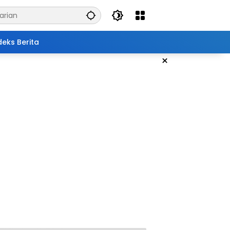
deks Berita
×