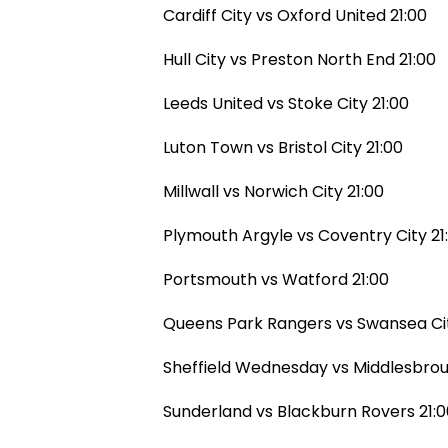
Cardiff City vs Oxford United 21:00
Hull City vs Preston North End 21:00
Leeds United vs Stoke City 21:00
Luton Town vs Bristol City 21:00
Millwall vs Norwich City 21:00
Plymouth Argyle vs Coventry City 21
Portsmouth vs Watford 21:00
Queens Park Rangers vs Swansea Cit
Sheffield Wednesday vs Middlesbrou
Sunderland vs Blackburn Rovers 21:0