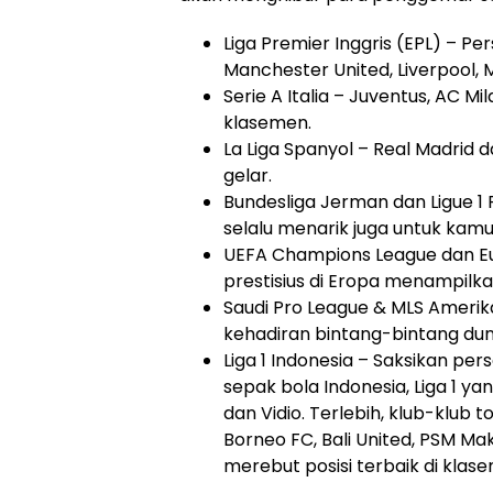
Liga Premier Inggris (EPL) – Pe
Manchester United, Liverpool, 
Serie A Italia – Juventus, AC M
klasemen.
La Liga Spanyol – Real Madrid
gelar.
Bundesliga Jerman dan Ligue 1
selalu menarik juga untuk kamu
UEFA Champions League dan Eu
prestisius di Eropa menampilkan
Saudi Pro League & MLS Amerik
kehadiran bintang-bintang dunia
Liga 1 Indonesia – Saksikan per
sepak bola Indonesia, Liga 1 ya
dan Vidio. Terlebih, klub-klub t
Borneo FC, Bali United, PSM M
merebut posisi terbaik di klas