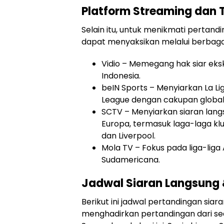
Platform Streaming dan 
Selain itu, untuk menikmati pertan
dapat menyaksikan melalui berbagai 
Vidio – Memegang hak siar eksklus
Indonesia.
beIN Sports – Menyiarkan La Li
League dengan cakupan global
SCTV – Menyiarkan siaran lang
Europa, termasuk laga-laga klu
dan Liverpool.
Mola TV – Fokus pada liga-liga
Sudamericana.
Jadwal Siaran Langsung &
Berikut ini jadwal pertandingan sia
menghadirkan pertandingan dari seder