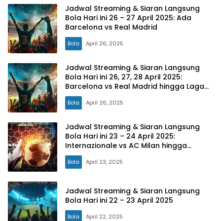
Jadwal Streaming & Siaran Langsung
Bola Hari ini 26 – 27 April 2025: Ada
Barcelona vs Real Madrid
Bola
April 26, 2025
Jadwal Streaming & Siaran Langsung
Bola Hari ini 26, 27, 28 April 2025:
Barcelona vs Real Madrid hingga Laga
Penentu Juara Liverpool
Bola
April 26, 2025
Jadwal Streaming & Siaran Langsung
Bola Hari ini 23 – 24 April 2025:
Internazionale vs AC Milan hingga
Arsenal vs Crystal Palace
Bola
April 23, 2025
Jadwal Streaming & Siaran Langsung
Bola Hari ini 22 – 23 April 2025
Bola
April 22, 2025