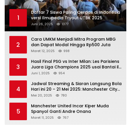
Daftar 7 Siswa Paling Cerdas di Indonesia
1
versi Ilmupedia Tryout UTBK 2025
Juni 26, 2025
1377
Cara UMKM Menjadi Mitra Program MBG
2
dan Dapat Modal Hingga Rp500 Juta
Maret 12, 2025
998
Hasil Final PSG vs Inter Milan: Les Parisiens
3
Juara Liga Champions 2025 usai Bantai il
Nerazzurri
Juni 1, 2025
954
Jadwal Streaming & Siaran Langsung Bola
4
Hari ini 20 – 21 Mei 2025: Manchester City
vs Bournemouth
Mei 20, 2025
780
Manchester United Incar Kiper Muda
5
Spanyol Ganti Andre Onana
Maret 11, 2025
767