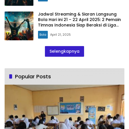
Jadwal Streaming & Siaran Langsung
Bola Hari ini 21 – 22 April 2025: 2 Pemain
Timnas Indonesia Siap Beraksi di Liga
Inggris
Bola
April 21, 2025
Selengkapnya
Popular Posts