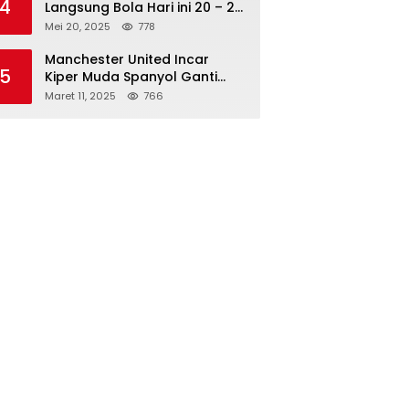
4
Langsung Bola Hari ini 20 – 21
Mei 2025: Manchester City vs
Mei 20, 2025
778
Bournemouth
Manchester United Incar
5
Kiper Muda Spanyol Ganti
Andre Onana
Maret 11, 2025
766