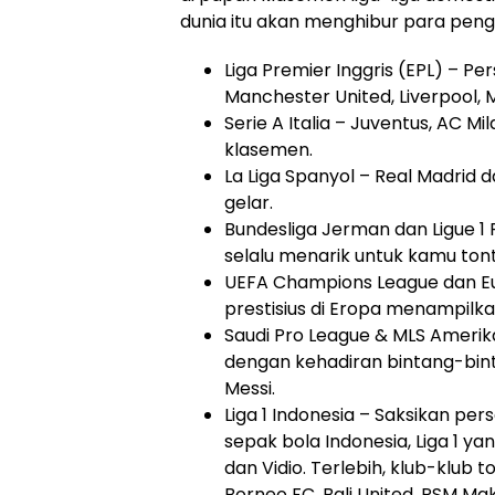
dunia itu akan menghibur para pen
Liga Premier Inggris (EPL) – Pe
Manchester United, Liverpool, 
Serie A Italia – Juventus, AC M
klasemen.
La Liga Spanyol – Real Madrid
gelar.
Bundesliga Jerman dan Ligue 1
selalu menarik untuk kamu ton
UEFA Champions League dan Eu
prestisius di Eropa menampilkan
Saudi Pro League & MLS Amerika
dengan kehadiran bintang-binta
Messi.
Liga 1 Indonesia – Saksikan per
sepak bola Indonesia, Liga 1 ya
dan Vidio. Terlebih, klub-klub t
Borneo FC, Bali United, PSM M