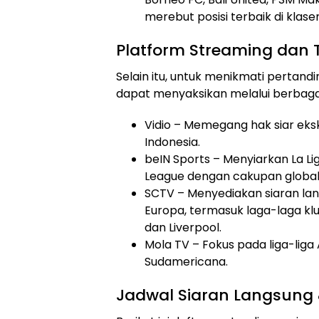
merebut posisi terbaik di klas
Platform Streaming dan 
Selain itu, untuk menikmati pertan
dapat menyaksikan melalui berbagai 
Vidio – Memegang hak siar eksklus
Indonesia.
beIN Sports – Menyiarkan La Li
League dengan cakupan global
SCTV – Menyediakan siaran lan
Europa, termasuk laga-laga klu
dan Liverpool.
Mola TV – Fokus pada liga-liga
Sudamericana.
Jadwal Siaran Langsung &