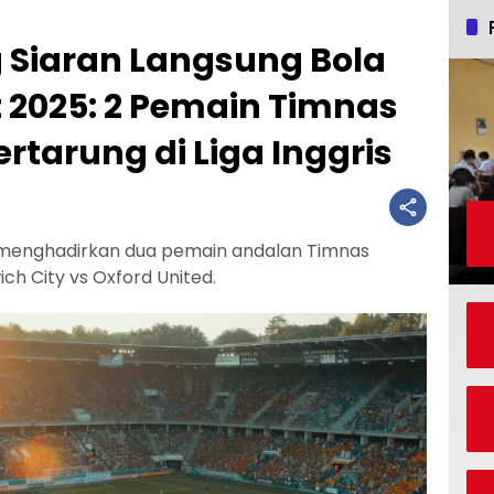
 Siaran Langsung Bola
et 2025: 2 Pemain Timnas
rtarung di Liga Inggris
 menghadirkan dua pemain andalan Timnas
ch City vs Oxford United.