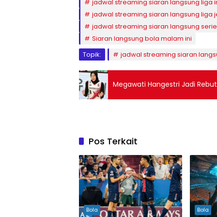
jadwal streaming siaran langsung liga i
jadwal streaming siaran langsung liga
jadwal streaming siaran langsung serie 
Siaran langsung bola malam ini
Topik:
jadwal streaming siaran lang
Megawati Hangestri Jadi Rebuta
Pos Terkait
Bola
Bola