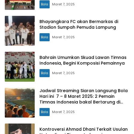
Bola
Maret 7, 2025
Bhayangkara FC akan Bermarkas di
Stadion Sumpah Pemuda Lampung
Bola
Maret 7, 2025
Bahrain Umumkan Skuad Lawan Timnas
Indonesia, Begini Komposisi Pemainnya
Bola
Maret 7, 2025
Jadwal Streaming Siaran Langsung Bola
Hari ini 7 – 8 Maret 2025: 2 Pemain
Timnas Indonesia bakal Bertarung di
Liga Inggris
Bola
Maret 7, 2025
Kontroversi Ahmad Dhani Terkait Usulan