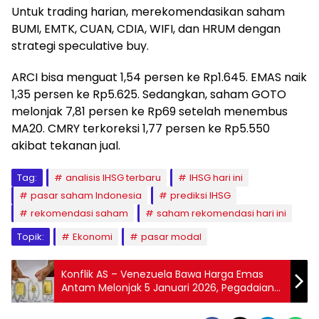
Untuk trading harian, merekomendasikan saham
BUMI, EMTK, CUAN, CDIA, WIFI, dan HRUM dengan
strategi speculative buy.
ARCI bisa menguat 1,54 persen ke Rp1.645. EMAS naik
1,35 persen ke Rp5.625. Sedangkan, saham GOTO
melonjak 7,81 persen ke Rp69 setelah menembus
MA20. CMRY terkoreksi 1,77 persen ke Rp5.550
akibat tekanan jual.
Tag:
analisis IHSG terbaru
IHSG hari ini
pasar saham Indonesia
prediksi IHSG
rekomendasi saham
saham rekomendasi hari ini
Topik:
Ekonomi
pasar modal
Konflik AS – Venezuela Bawa Harga Emas
Antam Melonjak 5 Januari 2026, Pegadaian
Melemah