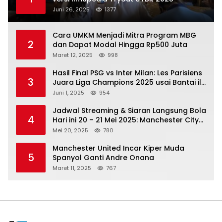
Juni 26, 2025
1377
Cara UMKM Menjadi Mitra Program MBG
2
dan Dapat Modal Hingga Rp500 Juta
Maret 12, 2025
998
Hasil Final PSG vs Inter Milan: Les Parisiens
3
Juara Liga Champions 2025 usai Bantai il
Nerazzurri
Juni 1, 2025
954
Jadwal Streaming & Siaran Langsung Bola
4
Hari ini 20 – 21 Mei 2025: Manchester City
vs Bournemouth
Mei 20, 2025
780
Manchester United Incar Kiper Muda
5
Spanyol Ganti Andre Onana
Maret 11, 2025
767