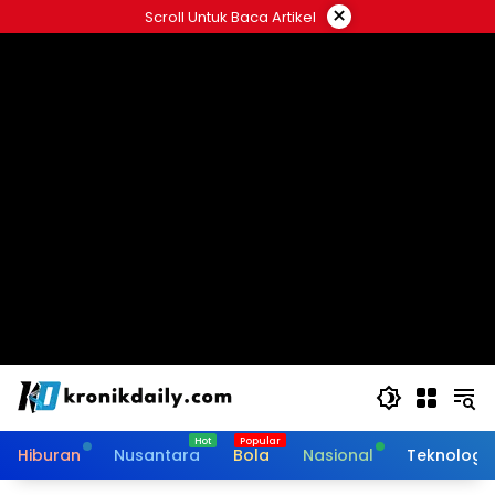
Langsung
×
Scroll Untuk Baca Artikel
ke
konten
Hiburan
Nusantara
Bola
Nasional
Teknologi