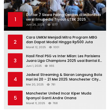
Daftar 7 Siswa Paling Cerdas di Indonesia
1
versi Ilmupedia Tryout UTBK 2025
Juni 26, 2025
1377
Cara UMKM Menjadi Mitra Program MBG
2
dan Dapat Modal Hingga Rp500 Juta
Maret 12, 2025
1001
Hasil Final PSG vs Inter Milan: Les Parisiens
3
Juara Liga Champions 2025 usai Bantai il
Nerazzurri
Juni 1, 2025
955
Jadwal Streaming & Siaran Langsung Bola
4
Hari ini 20 – 21 Mei 2025: Manchester City
vs Bournemouth
Mei 20, 2025
781
Manchester United Incar Kiper Muda
5
Spanyol Ganti Andre Onana
Maret 11, 2025
768