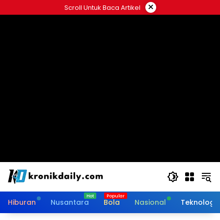
Langsung
×
Scroll Untuk Baca Artikel
ke
konten
Hiburan
Nusantara
Bola
Nasional
Teknologi