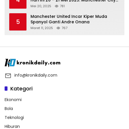
4
Hari ini 20 – 21 Mei 2025: Manchester City
vs Bournemouth
Mei 20, 2025
781
Manchester United Incar Kiper Muda
5
Spanyol Ganti Andre Onana
Maret 11, 2025
767
info@kronikdaily.com
Kategori
Ekonomi
Bola
Teknologi
Hiburan