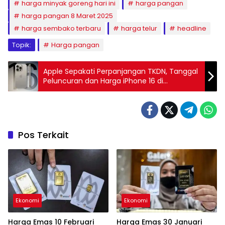
harga minyak goreng hari ini
harga pangan
harga pangan 8 Maret 2025
harga sembako terbaru
harga telur
headline
Topik:
Harga pangan
Apple Sepakati Perpanjangan TKDN, Tanggal
Peluncuran dan Harga iPhone 16 di
Indonesia
Pos Terkait
Ekonomi
Ekonomi
Harga Emas 10 Februari
Harga Emas 30 Januari