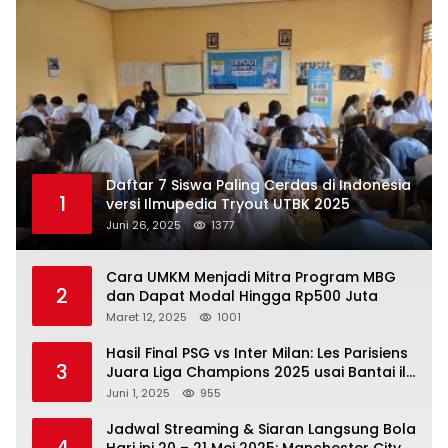
Daftar 7 Siswa Paling Cerdas di Indonesia
1
versi Ilmupedia Tryout UTBK 2025
Juni 26, 2025
1377
Cara UMKM Menjadi Mitra Program MBG
2
dan Dapat Modal Hingga Rp500 Juta
Maret 12, 2025
1001
Hasil Final PSG vs Inter Milan: Les Parisiens
3
Juara Liga Champions 2025 usai Bantai il
Nerazzurri
Juni 1, 2025
955
Jadwal Streaming & Siaran Langsung Bola