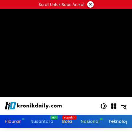
Langsung
×
Scroll Untuk Baca Artikel
ke
konten
Hiburan
Nusantara
Bola
Nasional
Teknologi