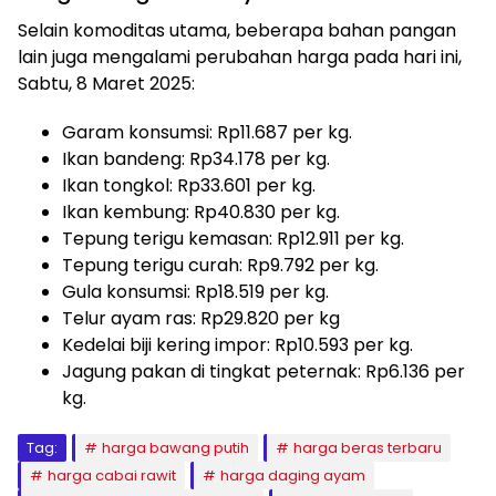
Selain komoditas utama, beberapa bahan pangan
lain juga mengalami perubahan harga pada hari ini,
Sabtu, 8 Maret 2025:
Garam konsumsi: Rp11.687 per kg.
Ikan bandeng: Rp34.178 per kg.
Ikan tongkol: Rp33.601 per kg.
Ikan kembung: Rp40.830 per kg.
Tepung terigu kemasan: Rp12.911 per kg.
Tepung terigu curah: Rp9.792 per kg.
Gula konsumsi: Rp18.519 per kg.
Telur ayam ras: Rp29.820 per kg
Kedelai biji kering impor: Rp10.593 per kg.
Jagung pakan di tingkat peternak: Rp6.136 per
kg.
Tag:
harga bawang putih
harga beras terbaru
harga cabai rawit
harga daging ayam