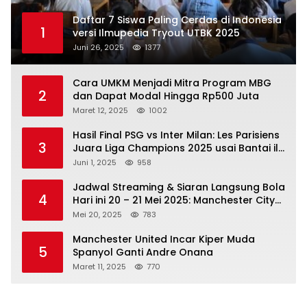
Daftar 7 Siswa Paling Cerdas di Indonesia
1
versi Ilmupedia Tryout UTBK 2025
Juni 26, 2025
1377
Cara UMKM Menjadi Mitra Program MBG
2
dan Dapat Modal Hingga Rp500 Juta
Maret 12, 2025
1002
Hasil Final PSG vs Inter Milan: Les Parisiens
3
Juara Liga Champions 2025 usai Bantai il
Nerazzurri
Juni 1, 2025
958
Jadwal Streaming & Siaran Langsung Bola
4
Hari ini 20 – 21 Mei 2025: Manchester City
vs Bournemouth
Mei 20, 2025
783
Manchester United Incar Kiper Muda
5
Spanyol Ganti Andre Onana
Maret 11, 2025
770