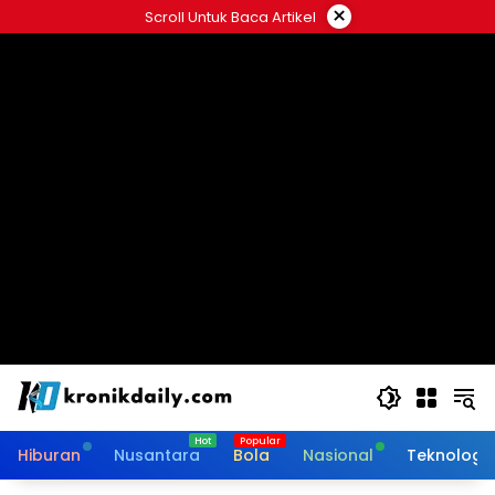
Langsung
×
Scroll Untuk Baca Artikel
ke
konten
Hiburan
Nusantara
Bola
Nasional
Teknologi