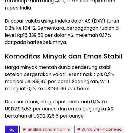
terhadap mata uang Asia, termasuk rupiah dan
rupee India.
Di pasar valuta asing, indeks dolar AS (DXY) turun
0,3% ke 104,12. Sementara, perdagangan rupiah di
level Rp16.339,50 per dolar AS, melemah 0,17%
daripada hari sebelumnya.
Komoditas Minyak dan Emas Stabil
Harga minyak mentah dunia cenderung stabil
setelah pergerakan volatil. Brent naik tipis 0,2%
menjadi USD69,46 per barel. Sedangkan, WTI
menguat 0,1% ke USD66,36 per barel.
Di pasar emas, harga spot melemah 0,1% ke
USD2.915,83 per ounce dan emas berjangka AS
bertahan di USD2.926,6 per ounce.
Tag:
analisis saham hari ini
Bursa Efek Indonesia