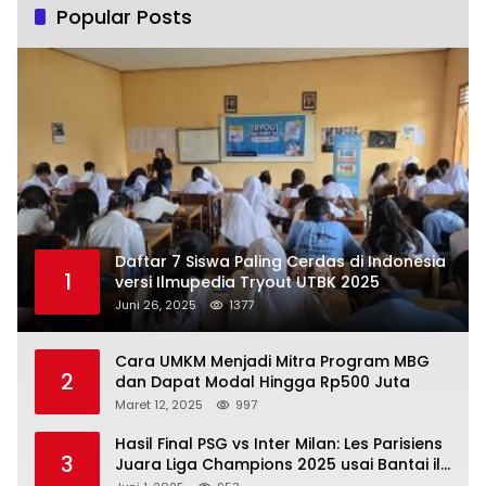
Popular Posts
Daftar 7 Siswa Paling Cerdas di Indonesia
1
versi Ilmupedia Tryout UTBK 2025
Juni 26, 2025
1377
Cara UMKM Menjadi Mitra Program MBG
2
dan Dapat Modal Hingga Rp500 Juta
Maret 12, 2025
997
Hasil Final PSG vs Inter Milan: Les Parisiens
3
Juara Liga Champions 2025 usai Bantai il
Nerazzurri