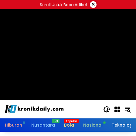
Langsung
×
Scroll Untuk Baca Artikel
ke
konten
Hiburan
Nusantara
Bola
Nasional
Teknologi