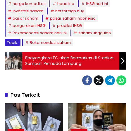
harga komoditas
headline
IHSG hari ini
investasi saham
net foreign buy
pasar saham
pasar saham Indonesia
pergerakan IHSG
prediksi IHSG
Rekomendasi saham hari ini
saham unggulan
Topik:
Rekomendasi saham
Bhayangkara FC akan Bermarkas di Stadion
Sumpah Pemuda Lampung
Pos Terkait