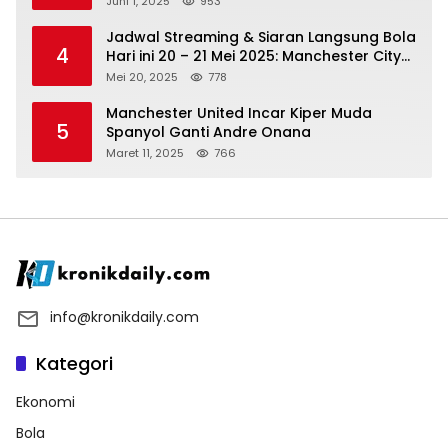
Juni 1, 2025
953
Jadwal Streaming & Siaran Langsung Bola
4
Hari ini 20 – 21 Mei 2025: Manchester City
vs Bournemouth
Mei 20, 2025
778
Manchester United Incar Kiper Muda
5
Spanyol Ganti Andre Onana
Maret 11, 2025
766
info@kronikdaily.com
Kategori
Ekonomi
Bola