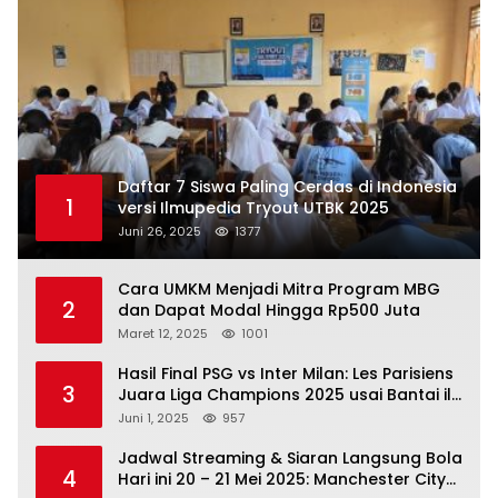
Daftar 7 Siswa Paling Cerdas di Indonesia
1
versi Ilmupedia Tryout UTBK 2025
Juni 26, 2025
1377
Cara UMKM Menjadi Mitra Program MBG
2
dan Dapat Modal Hingga Rp500 Juta
Maret 12, 2025
1001
Hasil Final PSG vs Inter Milan: Les Parisiens
3
Juara Liga Champions 2025 usai Bantai il
Nerazzurri
Juni 1, 2025
957
Jadwal Streaming & Siaran Langsung Bola
4
Hari ini 20 – 21 Mei 2025: Manchester City