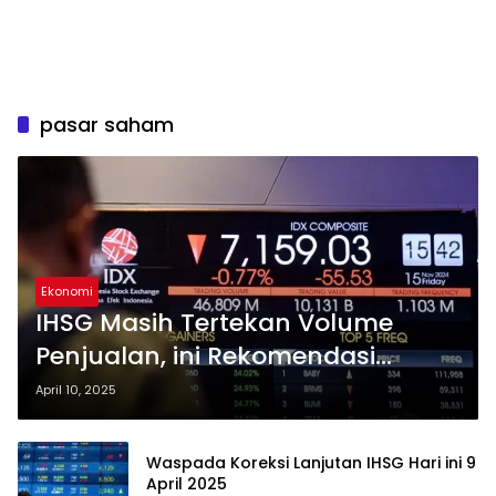
pasar saham
Ekonomi
IHSG Masih Tertekan Volume
Penjualan, ini Rekomendasi
Saham Hari ini 10 April 2025
April 10, 2025
Waspada Koreksi Lanjutan IHSG Hari ini 9
April 2025