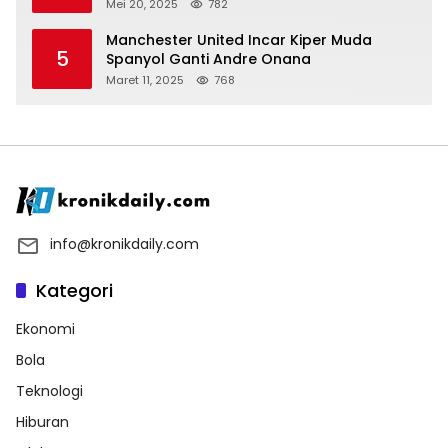
vs Bournemouth
Mei 20, 2025
782
Manchester United Incar Kiper Muda
5
Spanyol Ganti Andre Onana
Maret 11, 2025
768
info@kronikdaily.com
Kategori
Ekonomi
Bola
Teknologi
Hiburan