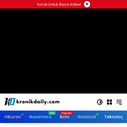
Langsung
×
Scroll Untuk Baca Artikel
ke
konten
Hiburan
Nusantara
Bola
Nasional
Teknologi