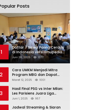
Popular Posts
Daftar 7 Siswa Paling Cerdas
1
di Indonesia versi Ilmupedia
Tryout UTBK 2025
Juni 26, 2025
1377
Cara UMKM Menjadi Mitra
2
Program MBG dan Dapat
Modal Hingga Rp500 Juta
Maret 12, 2025
1001
Hasil Final PSG vs Inter Milan:
3
Les Parisiens Juara Liga
Champions 2025 usai Bantai il
Juni 1, 2025
957
Nerazzurri
Jadwal Streaming & Siaran