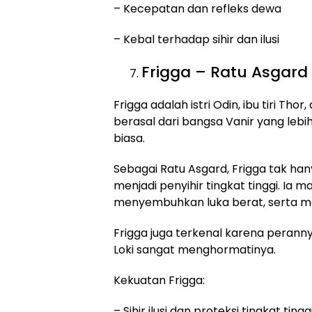
– Kecepatan dan refleks dewa
– Kebal terhadap sihir dan ilusi
Frigga – Ratu Asgard 
Frigga adalah istri Odin, ibu tiri Tho
berasal dari bangsa Vanir yang lebi
biasa.
Sebagai Ratu Asgard, Frigga tak hany
menjadi penyihir tingkat tinggi. Ia 
menyembuhkan luka berat, serta m
Frigga juga terkenal karena perann
Loki sangat menghormatinya.
Kekuatan Frigga:
– Sihir ilusi dan proteksi tingkat tingg