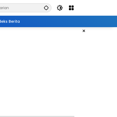
deks Berita
×