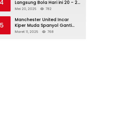
4
Langsung Bola Hari ini 20 – 21
Mei 2025: Manchester City vs
Mei 20, 2025
782
Bournemouth
Manchester United Incar
5
Kiper Muda Spanyol Ganti
Andre Onana
Maret 11, 2025
768