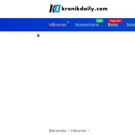
Langsung
ke
konten
Hiburan
Nusantara
Bola
Nas
×
Beranda
Hiburan