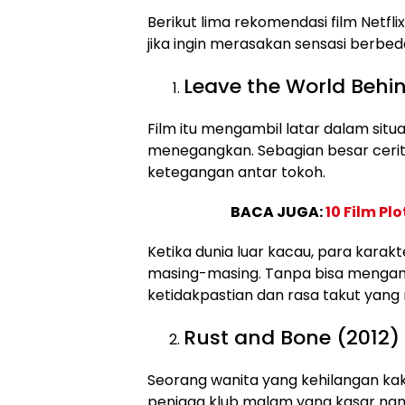
Berikut lima rekomendasi film Netfl
jika ingin merasakan sensasi berbe
Leave the World Behi
Film itu mengambil latar dalam situa
menegangkan. Sebagian besar cerita
ketegangan antar tokoh.
BACA JUGA:
10 Film Pl
Ketika dunia luar kacau, para kara
masing-masing. Tanpa bisa mengan
ketidakpastian dan rasa takut yan
Rust and Bone (2012)
Seorang wanita yang kehilangan ka
penjaga klub malam yang kasar na