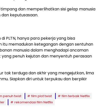
ng timpang dan memperlihatkan sisi gelap manusia
 dan keputusasaan.
di PLTN, hanya para pekerja yang bisa
lm itu memadukan ketegangan dengan sentuhan
rbanan manusia dalam menghadapi ancaman
ist yang penuh kejutan dan menyentuh perasaan
r tak terduga dan akhir yang mengejutkan, lima
nmu. Siapkan diri untuk terpukau dan berpikir
lm penuh twist
film plot twist
film terbaik Netflix
ller
rekomendasi film Netflix