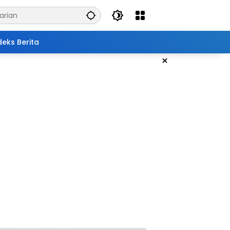
deks Berita
×