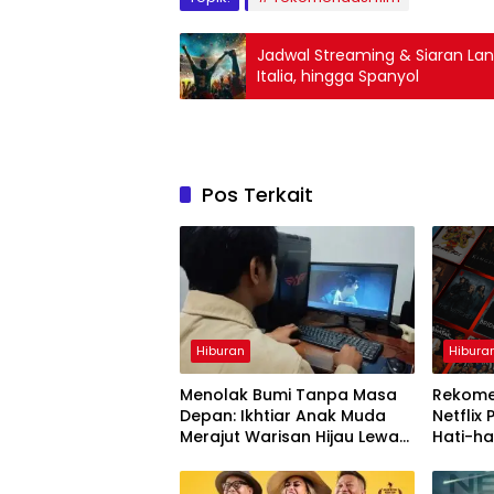
Jadwal Streaming & Siaran Langsu
Italia, hingga Spanyol
Pos Terkait
Hiburan
Hibura
Menolak Bumi Tanpa Masa
Rekome
Depan: Ikhtiar Anak Muda
Netflix
Merajut Warisan Hijau Lewat
Hati-h
Portal Waktu
Henti