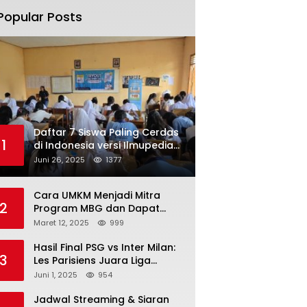
Popular Posts
Daftar 7 Siswa Paling Cerdas
1
di Indonesia versi Ilmupedia
Tryout UTBK 2025
Juni 26, 2025
1377
Cara UMKM Menjadi Mitra
2
Program MBG dan Dapat
Modal Hingga Rp500 Juta
Maret 12, 2025
999
Hasil Final PSG vs Inter Milan:
3
Les Parisiens Juara Liga
Champions 2025 usai Bantai il
Juni 1, 2025
954
Nerazzurri
Jadwal Streaming & Siaran