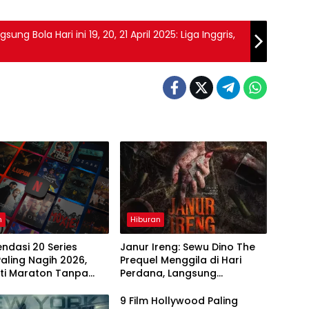
ng Bola Hari ini 19, 20, 21 April 2025: Liga Inggris,
n
Hiburan
ndasi 20 Series
Janur Ireng: Sewu Dino The
 Paling Nagih 2026,
Prequel Menggila di Hari
ati Maraton Tanpa
Perdana, Langsung
Taklukkan Box Office
9 Film Hollywood Paling