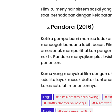
Film itu menyindir sistem sosial ya
saat berhadapan dengan kelaparan
Pandora (2016)
Ketika gempa bumi memicu ledakan 
mencegah bencana lebih besar. Fi
emosional, memperlihatkan pengo
nuklir. Pandora menyajikan plot tw
penonton.
Kamu yang menyukai film dengan alu
judul itu layak masuk daftar tontona
keras setelah menontonnya.
Tag:
film Netflix mind blowing
fi
Netflix drama psikologis
Netflix thri
Topik:
rekomendasi film