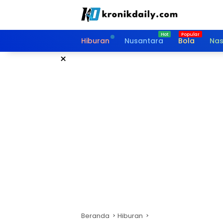
Langsung
ke
konten
Hiburan
Nusantara
Bola
Nas
×
Beranda
Hiburan