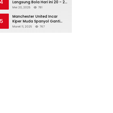
4
Langsung Bola Hari ini 20 – 21
Mei 2025: Manchester City vs
Mei 20, 2025
781
Bournemouth
Manchester United Incar
5
Kiper Muda Spanyol Ganti
Andre Onana
Maret 11, 2025
767