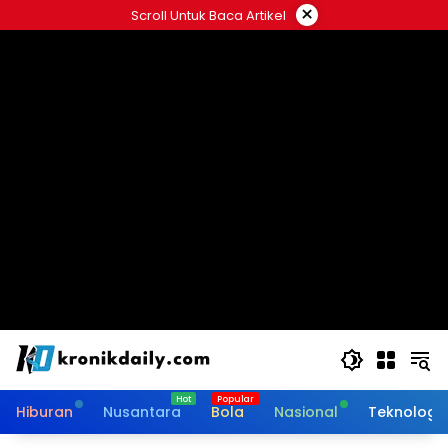
Langsung
×
Scroll Untuk Baca Artikel
ke
konten
Hiburan
Nusantara
Bola
Nasional
Teknologi