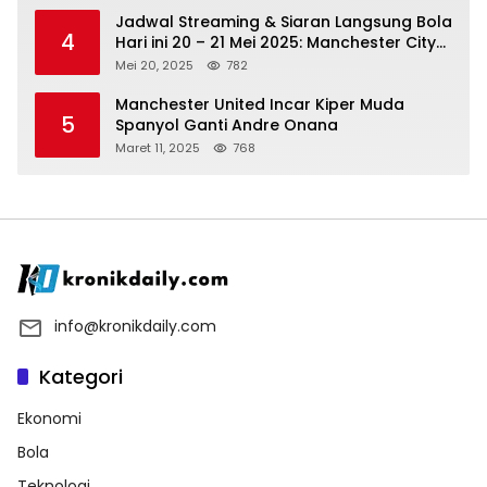
Jadwal Streaming & Siaran Langsung Bola
4
Hari ini 20 – 21 Mei 2025: Manchester City
vs Bournemouth
Mei 20, 2025
782
Manchester United Incar Kiper Muda
5
Spanyol Ganti Andre Onana
Maret 11, 2025
768
info@kronikdaily.com
Kategori
Ekonomi
Bola
Teknologi