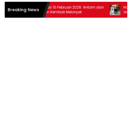
Harga Emas 10 Februari 2026: Antam dan
Harga Emas
Breaking News
Pegadaian Kembali Melonjak
dan Pegad