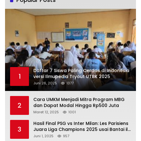
Daftar 7 Siswa Paling Cerdas di Indonesia
1
versi Ilmupedia Tryout UTBK 2025
Juni 26, 2025
1377
Cara UMKM Menjadi Mitra Program MBG
2
dan Dapat Modal Hingga Rp500 Juta
Maret 12, 2025
1001
Hasil Final PSG vs Inter Milan: Les Parisiens
3
Juara Liga Champions 2025 usai Bantai il
Nerazzurri
Juni 1, 2025
957