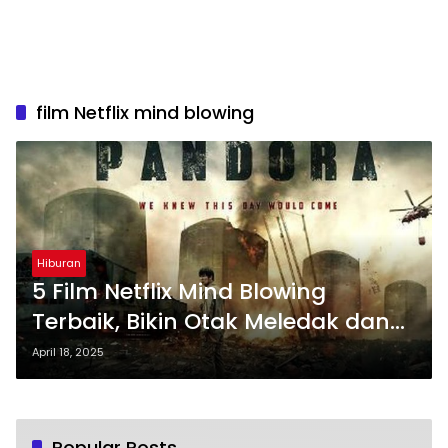
film Netflix mind blowing
Hiburan
5 Film Netflix Mind Blowing
Terbaik, Bikin Otak Meledak dan
Sulit Dilupakan
April 18, 2025
Popular Posts