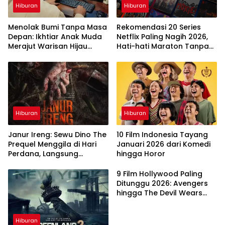
Hiburan
Hiburan
Menolak Bumi Tanpa Masa
Rekomendasi 20 Series
Depan: Ikhtiar Anak Muda
Netflix Paling Nagih 2026,
Merajut Warisan Hijau
Hati-hati Maraton Tanpa
Lewat Portal Waktu
Henti
Hiburan
Hiburan
Janur Ireng: Sewu Dino The
10 Film Indonesia Tayang
Prequel Menggila di Hari
Januari 2026 dari Komedi
Perdana, Langsung
hingga Horor
Taklukkan Box Office
9 Film Hollywood Paling
Ditunggu 2026: Avengers
hingga The Devil Wears
Prada 2
Hiburan