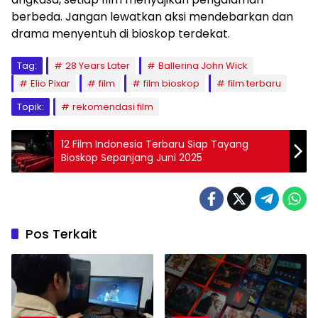
berbeda. Jangan lewatkan aksi mendebarkan dan
drama menyentuh di bioskop terdekat.
Tag:
28 Years Later
Ballerina John Wick
Elio Pixar
film
film bioskop
film terbaru
Topik:
rekomendasi film
12 Film Indonesia Terbaru Siap Tayang
Bioskop Sepanjang Juni 2025
Pos Terkait