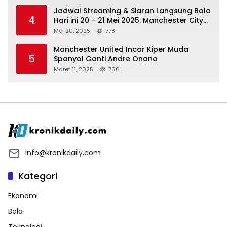
Jadwal Streaming & Siaran Langsung Bola
4
Hari ini 20 – 21 Mei 2025: Manchester City
vs Bournemouth
Mei 20, 2025
778
Manchester United Incar Kiper Muda
5
Spanyol Ganti Andre Onana
Maret 11, 2025
766
info@kronikdaily.com
Kategori
Ekonomi
Bola