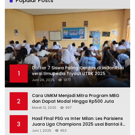
Popular Posts
Daftar 7 Siswa Paling Cerdas di Indonesia
1
versi Ilmupedia Tryout UTBK 2025
Juni 26, 2025
1377
Cara UMKM Menjadi Mitra Program MBG
2
dan Dapat Modal Hingga Rp500 Juta
Maret 12, 2025
997
Hasil Final PSG vs Inter Milan: Les Parisiens
3
Juara Liga Champions 2025 usai Bantai il
Nerazzurri
Juni 1, 2025
953