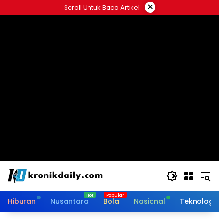
Langsung
×
Scroll Untuk Baca Artikel
ke
konten
Hiburan
Nusantara
Bola
Nasional
Teknologi