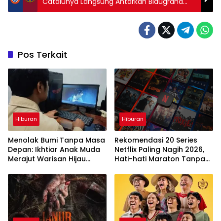
Catalunya Langsung Antarkan Blaugrana
Juara La Liga
Pos Terkait
Hiburan
Hiburan
Menolak Bumi Tanpa Masa
Rekomendasi 20 Series
Depan: Ikhtiar Anak Muda
Netflix Paling Nagih 2026,
Merajut Warisan Hijau
Hati-hati Maraton Tanpa
Lewat Portal Waktu
Henti