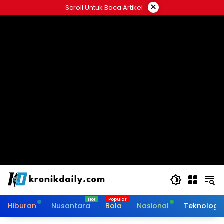
Langsung
×
Scroll Untuk Baca Artikel
ke
konten
Hiburan
Nusantara
Bola
Nasional
Teknologi