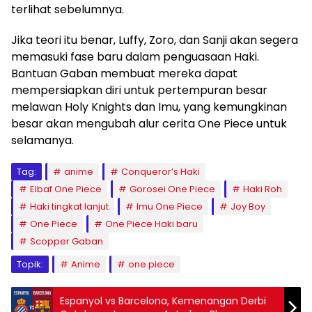
terlihat sebelumnya.
Jika teori itu benar, Luffy, Zoro, dan Sanji akan segera
memasuki fase baru dalam penguasaan Haki.
Bantuan Gaban membuat mereka dapat
mempersiapkan diri untuk pertempuran besar
melawan Holy Knights dan Imu, yang kemungkinan
besar akan mengubah alur cerita One Piece untuk
selamanya.
Tag:
anime
Conqueror’s Haki
Elbaf One Piece
Gorosei One Piece
Haki Roh
Haki tingkat lanjut
Imu One Piece
Joy Boy
One Piece
One Piece Haki baru
Scopper Gaban
Topik:
Anime
one piece
Espanyol vs Barcelona, Kemenangan Derbi