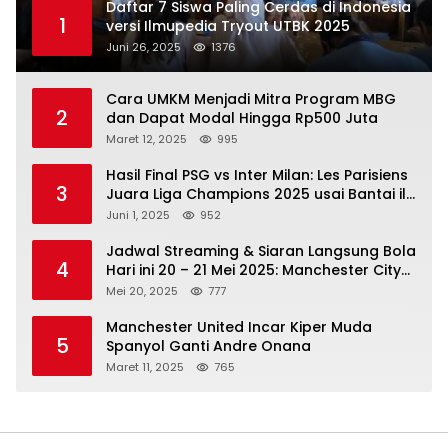
Daftar 7 Siswa Paling Cerdas di Indonesia
1
versi Ilmupedia Tryout UTBK 2025
Juni 26, 2025
1376
Cara UMKM Menjadi Mitra Program MBG
2
dan Dapat Modal Hingga Rp500 Juta
Maret 12, 2025
995
Hasil Final PSG vs Inter Milan: Les Parisiens
3
Juara Liga Champions 2025 usai Bantai il
Nerazzurri
Juni 1, 2025
952
Jadwal Streaming & Siaran Langsung Bola
4
Hari ini 20 – 21 Mei 2025: Manchester City
vs Bournemouth
Mei 20, 2025
777
Manchester United Incar Kiper Muda
5
Spanyol Ganti Andre Onana
Maret 11, 2025
765