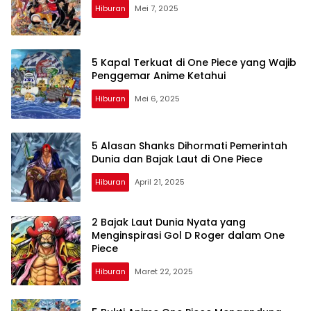
Hiburan
Mei 7, 2025
5 Kapal Terkuat di One Piece yang Wajib
Penggemar Anime Ketahui
Hiburan
Mei 6, 2025
5 Alasan Shanks Dihormati Pemerintah
Dunia dan Bajak Laut di One Piece
Hiburan
April 21, 2025
2 Bajak Laut Dunia Nyata yang
Menginspirasi Gol D Roger dalam One
Piece
Hiburan
Maret 22, 2025