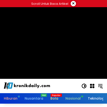
Langsung
×
Scroll Untuk Baca Artikel
ke
konten
Hiburan
Nusantara
Bola
Nasional
Teknologi