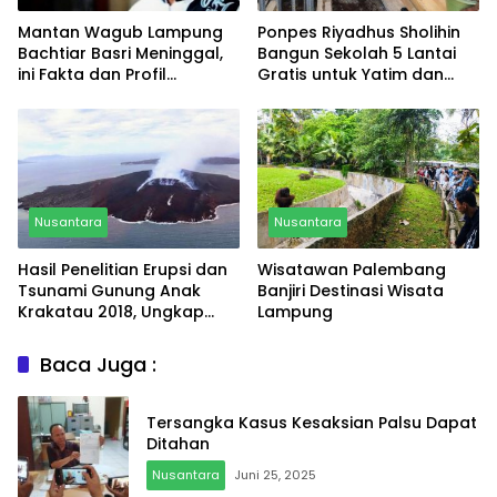
Mantan Wagub Lampung
Ponpes Riyadhus Sholihin
Bachtiar Basri Meninggal,
Bangun Sekolah 5 Lantai
ini Fakta dan Profil
Gratis untuk Yatim dan
Lengkapnya
Dhuafa di Bandar
Lampung
Nusantara
Nusantara
Hasil Penelitian Erupsi dan
Wisatawan Palembang
Tsunami Gunung Anak
Banjiri Destinasi Wisata
Krakatau 2018, Ungkap
Lampung
Fakta Baru Mengejutkan
Baca Juga :
Tersangka Kasus Kesaksian Palsu Dapat
Ditahan
Nusantara
Juni 25, 2025