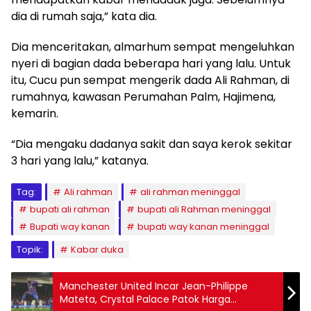
dia di rumah saja,” kata dia.
Dia menceritakan, almarhum sempat mengeluhkan
nyeri di bagian dada beberapa hari yang lalu. Untuk
itu, Cucu pun sempat mengerik dada Ali Rahman, di
rumahnya, kawasan Perumahan Palm, Hajimena,
kemarin.
“Dia mengaku dadanya sakit dan saya kerok sekitar
3 hari yang lalu,” katanya.
Tag:
Ali rahman
ali rahman meninggal
bupati ali rahman
bupati ali Rahman meninggal
Bupati way kanan
bupati way kanan meninggal
Topik:
Kabar duka
Manchester United Incar Jean-Philippe
Mateta, Crystal Palace Patok Harga