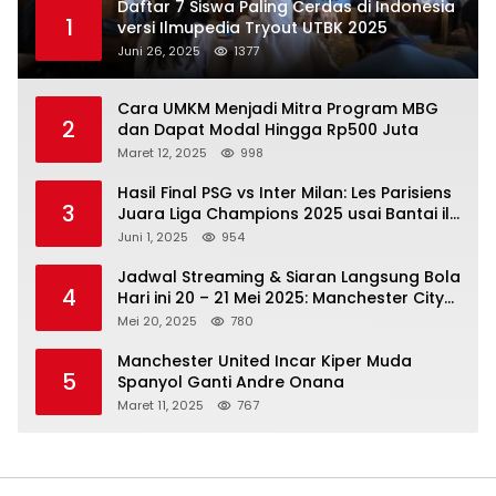
Daftar 7 Siswa Paling Cerdas di Indonesia
1
versi Ilmupedia Tryout UTBK 2025
Juni 26, 2025
1377
Cara UMKM Menjadi Mitra Program MBG
2
dan Dapat Modal Hingga Rp500 Juta
Maret 12, 2025
998
Hasil Final PSG vs Inter Milan: Les Parisiens
3
Juara Liga Champions 2025 usai Bantai il
Nerazzurri
Juni 1, 2025
954
Jadwal Streaming & Siaran Langsung Bola
4
Hari ini 20 – 21 Mei 2025: Manchester City
vs Bournemouth
Mei 20, 2025
780
Manchester United Incar Kiper Muda
5
Spanyol Ganti Andre Onana
Maret 11, 2025
767