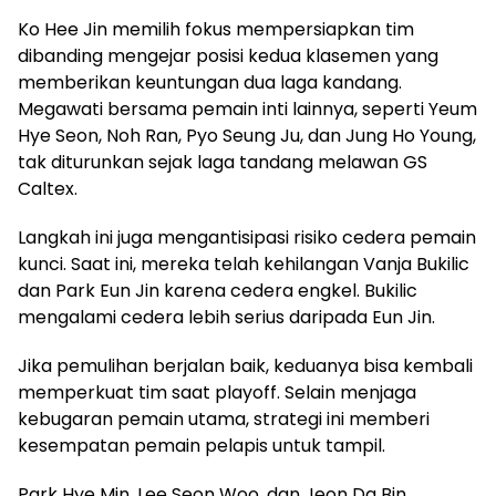
Ko Hee Jin memilih fokus mempersiapkan tim
dibanding mengejar posisi kedua klasemen yang
memberikan keuntungan dua laga kandang.
Megawati bersama pemain inti lainnya, seperti Yeum
Hye Seon, Noh Ran, Pyo Seung Ju, dan Jung Ho Young,
tak diturunkan sejak laga tandang melawan GS
Caltex.
Langkah ini juga mengantisipasi risiko cedera pemain
kunci. Saat ini, mereka telah kehilangan Vanja Bukilic
dan Park Eun Jin karena cedera engkel. Bukilic
mengalami cedera lebih serius daripada Eun Jin.
Jika pemulihan berjalan baik, keduanya bisa kembali
memperkuat tim saat playoff. Selain menjaga
kebugaran pemain utama, strategi ini memberi
kesempatan pemain pelapis untuk tampil.
Park Hye Min, Lee Seon Woo, dan Jeon Da Bin