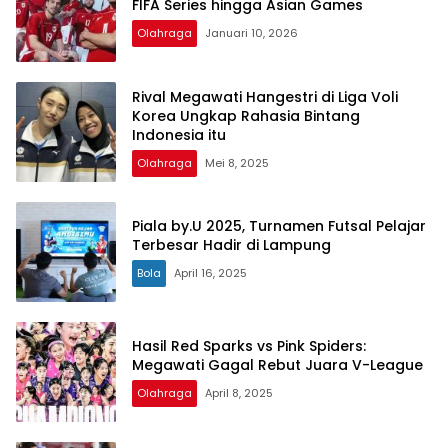
FIFA Series hingga Asian Games
Olahraga
Januari 10, 2026
Rival Megawati Hangestri di Liga Voli
Korea Ungkap Rahasia Bintang
Indonesia itu
Olahraga
Mei 8, 2025
Piala by.U 2025, Turnamen Futsal Pelajar
Terbesar Hadir di Lampung
Bola
April 16, 2025
Hasil Red Sparks vs Pink Spiders:
Megawati Gagal Rebut Juara V-League
Olahraga
April 8, 2025