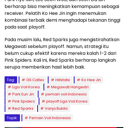
berharap bisa meningkatkan kemampuan sebagai
receiver. Pelatih Ko Hee Jin ingin menemukan
kombinasi terbaik demi menghadapi tekanan tinggi
pada saat playoff.
Pada musim lalu, Red Sparks juga mengistirahatkan
Megawati sebelum playoff. Namun, strategi itu
belum cukup efektif karena mereka kalah 1-2 dari
Pink Spiders. Kali ini, Red Sparks berharap langkah
serupa memberikan hasil lebih baik.
Tag:
GS Caltex
Hillstate
Ko Hee Jin
Liga Voli Korea
Megawati Hangestri
Park Eun Jin
pemain voli Indonesia
Pink Spiders
playoff Liga Voli Korea
Red Sparks
Vanja Bukilic
Topik:
Pemain Voli Indonesia