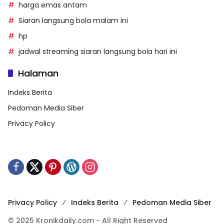
harga emas antam
Siaran langsung bola malam ini
hp
jadwal streaming siaran langsung bola hari ini
Halaman
Indeks Berita
Pedoman Media Siber
Privacy Policy
Privacy Policy
Indeks Berita
Pedoman Media Siber
© 2025 Kronikdaily.com - All Right Reserved