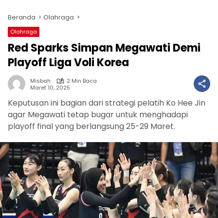
Beranda
Olahraga
Olahraga
Red Sparks Simpan Megawati Demi
Playoff Liga Voli Korea
Misbah
2 Min Baca
Maret 10, 2025
Keputusan ini bagian dari strategi pelatih Ko Hee Jin
agar Megawati tetap bugar untuk menghadapi
playoff final yang berlangsung 25-29 Maret.