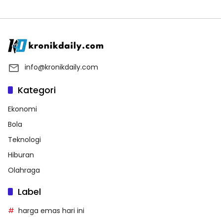
info@kronikdaily.com
Kategori
Ekonomi
Bola
Teknologi
Hiburan
Olahraga
Label
harga emas hari ini