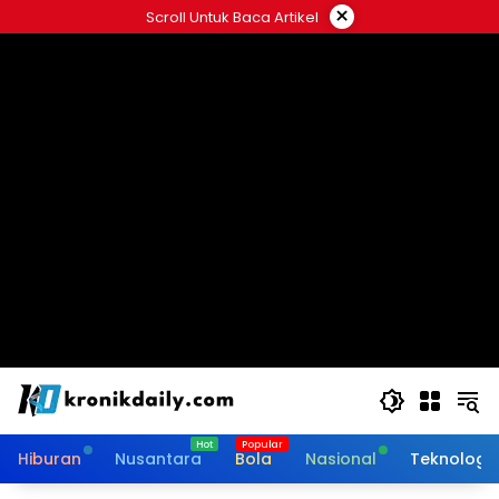
Langsung
×
Scroll Untuk Baca Artikel
ke
konten
Hiburan
Nusantara
Bola
Nasional
Teknologi