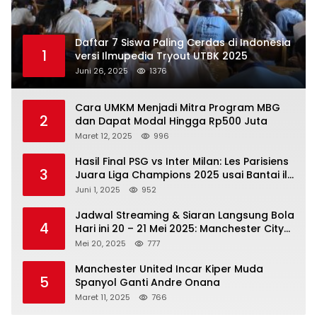
Daftar 7 Siswa Paling Cerdas di Indonesia
1
versi Ilmupedia Tryout UTBK 2025
Juni 26, 2025
1376
Cara UMKM Menjadi Mitra Program MBG
2
dan Dapat Modal Hingga Rp500 Juta
Maret 12, 2025
996
Hasil Final PSG vs Inter Milan: Les Parisiens
3
Juara Liga Champions 2025 usai Bantai il
Nerazzurri
Juni 1, 2025
952
Jadwal Streaming & Siaran Langsung Bola
4
Hari ini 20 – 21 Mei 2025: Manchester City
vs Bournemouth
Mei 20, 2025
777
Manchester United Incar Kiper Muda
5
Spanyol Ganti Andre Onana
Maret 11, 2025
766