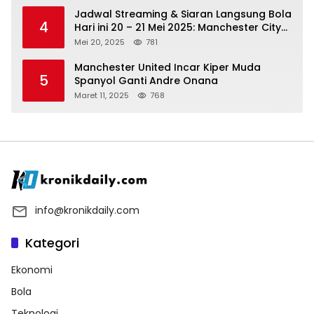
Jadwal Streaming & Siaran Langsung Bola
4
Hari ini 20 – 21 Mei 2025: Manchester City
vs Bournemouth
Mei 20, 2025
781
Manchester United Incar Kiper Muda
5
Spanyol Ganti Andre Onana
Maret 11, 2025
768
info@kronikdaily.com
Kategori
Ekonomi
Bola
Teknologi