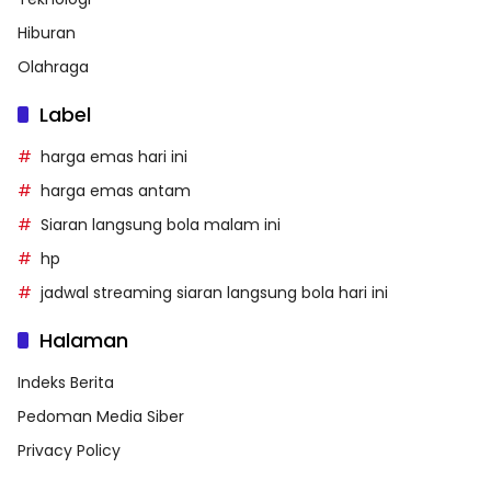
Hiburan
Olahraga
Label
harga emas hari ini
harga emas antam
Siaran langsung bola malam ini
hp
jadwal streaming siaran langsung bola hari ini
Halaman
Indeks Berita
Pedoman Media Siber
Privacy Policy