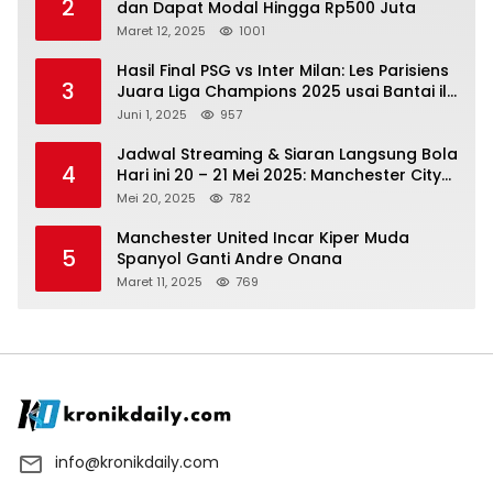
2
dan Dapat Modal Hingga Rp500 Juta
Maret 12, 2025
1001
Hasil Final PSG vs Inter Milan: Les Parisiens
3
Juara Liga Champions 2025 usai Bantai il
Nerazzurri
Juni 1, 2025
957
Jadwal Streaming & Siaran Langsung Bola
4
Hari ini 20 – 21 Mei 2025: Manchester City
vs Bournemouth
Mei 20, 2025
782
Manchester United Incar Kiper Muda
5
Spanyol Ganti Andre Onana
Maret 11, 2025
769
info@kronikdaily.com