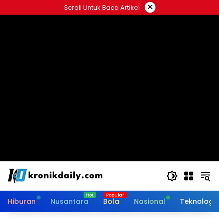
Langsung
×
Scroll Untuk Baca Artikel
ke
konten
Hiburan
Nusantara
Bola
Nasional
Teknologi