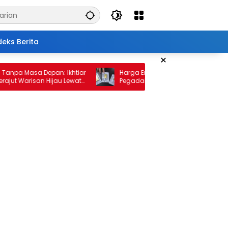
deks Berita
×
 Masa Depan: Ikhtiar
Harga Emas 10 Februari 2026: Antam dan
arisan Hijau Lewat
Pegadaian Kembali Melonjak