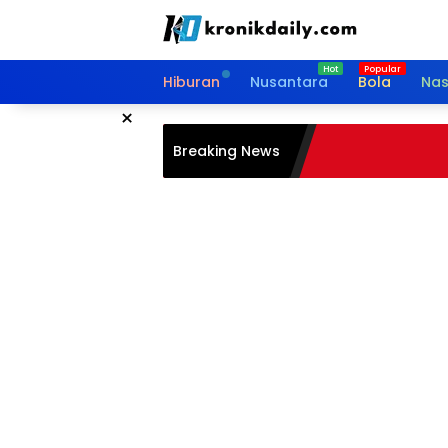
Langsung
ke
konten
Hiburan
Nusantara
Bola
Nas
×
Breaking News