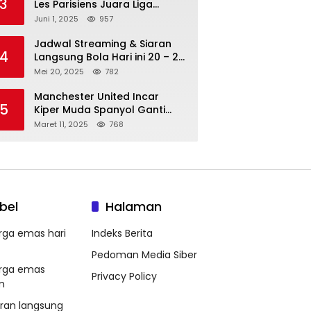
3
Les Parisiens Juara Liga
Champions 2025 usai Bantai il
Juni 1, 2025
957
Nerazzurri
Jadwal Streaming & Siaran
4
Langsung Bola Hari ini 20 – 21
Mei 2025: Manchester City vs
Mei 20, 2025
782
Bournemouth
Manchester United Incar
5
Kiper Muda Spanyol Ganti
Andre Onana
Maret 11, 2025
768
bel
Halaman
rga emas hari
Indeks Berita
Pedoman Media Siber
rga emas
Privacy Policy
m
aran langsung