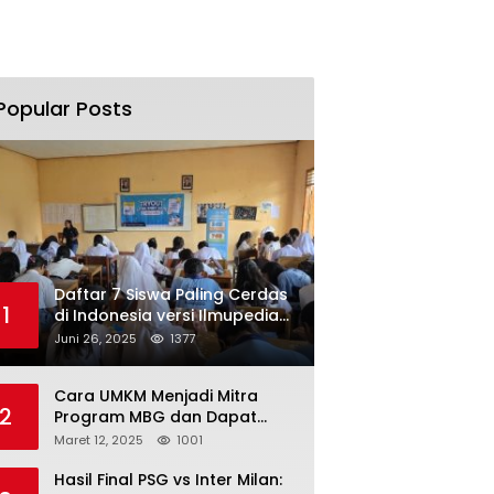
Popular Posts
Daftar 7 Siswa Paling Cerdas
1
di Indonesia versi Ilmupedia
Tryout UTBK 2025
Juni 26, 2025
1377
Cara UMKM Menjadi Mitra
2
Program MBG dan Dapat
Modal Hingga Rp500 Juta
Maret 12, 2025
1001
Hasil Final PSG vs Inter Milan: