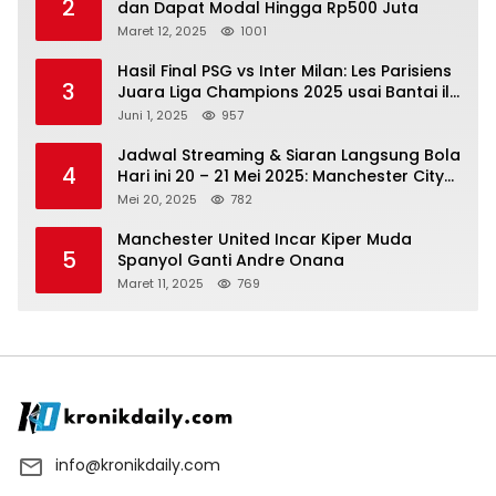
2
dan Dapat Modal Hingga Rp500 Juta
Maret 12, 2025
1001
Hasil Final PSG vs Inter Milan: Les Parisiens
3
Juara Liga Champions 2025 usai Bantai il
Nerazzurri
Juni 1, 2025
957
Jadwal Streaming & Siaran Langsung Bola
4
Hari ini 20 – 21 Mei 2025: Manchester City
vs Bournemouth
Mei 20, 2025
782
Manchester United Incar Kiper Muda
5
Spanyol Ganti Andre Onana
Maret 11, 2025
769
info@kronikdaily.com