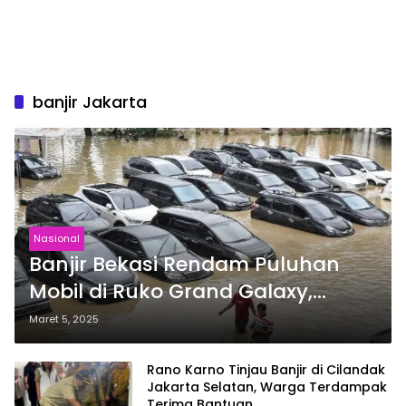
banjir Jakarta
Nasional
Banjir Bekasi Rendam Puluhan
Mobil di Ruko Grand Galaxy,
Ketinggian Air Capai 1,2 Meter
Maret 5, 2025
Rano Karno Tinjau Banjir di Cilandak
Jakarta Selatan, Warga Terdampak
Terima Bantuan