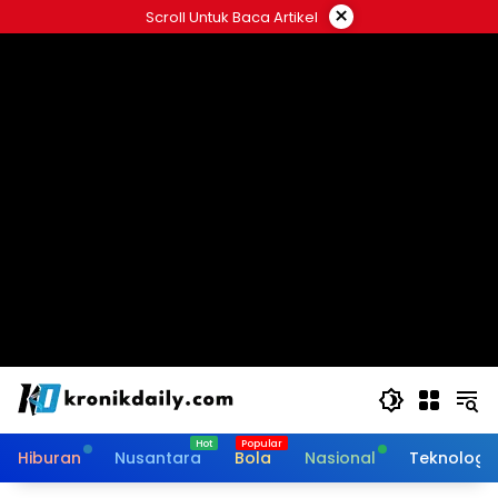
Langsung
×
Scroll Untuk Baca Artikel
ke
konten
Hiburan
Nusantara
Bola
Nasional
Teknologi