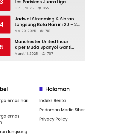
3
Les Parisiens Juara Liga
Champions 2025 usai Bantai il
Juni 1, 2025
955
Nerazzurri
Jadwal Streaming & Siaran
4
Langsung Bola Hari ini 20 – 21
Mei 2025: Manchester City vs
Mei 20, 2025
781
Bournemouth
Manchester United Incar
5
Kiper Muda Spanyol Ganti
Andre Onana
Maret 11, 2025
767
bel
Halaman
rga emas hari
Indeks Berita
Pedoman Media Siber
rga emas
Privacy Policy
m
aran langsung