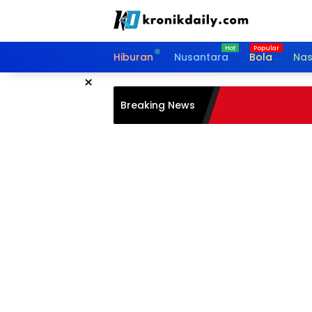
Langsung
ke
konten
Hiburan
Nusantara
Bola
Nas
×
Breaking News