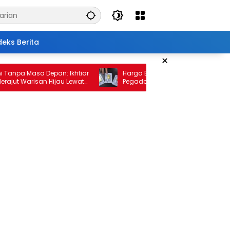
deks Berita
×
 Masa Depan: Ikhtiar
Harga Emas 10 Februari 2026: Antam da
Warisan Hijau Lewat
Pegadaian Kembali Melonjak