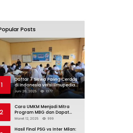
Popular Posts
Daftar 7 Siswa Paling Cerdas
1
di Indonesia versi Ilmupedia
Tryout UTBK 2025
Juni 26, 2025
1377
Cara UMKM Menjadi Mitra
2
Program MBG dan Dapat
Modal Hingga Rp500 Juta
Maret 12, 2025
999
Hasil Final PSG vs Inter Milan: