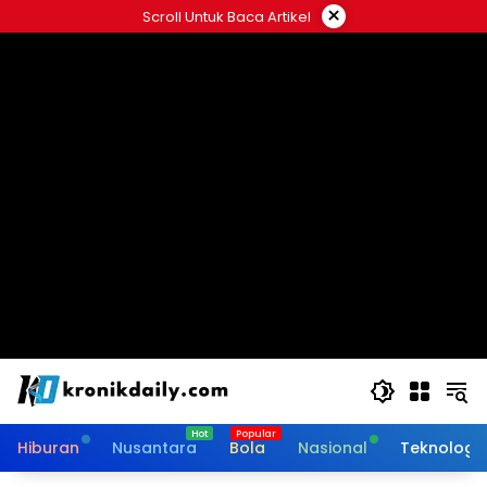
Langsung
×
Scroll Untuk Baca Artikel
ke
konten
Hiburan
Nusantara
Bola
Nasional
Teknologi