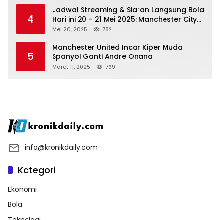
Jadwal Streaming & Siaran Langsung Bola
4
Hari ini 20 – 21 Mei 2025: Manchester City
vs Bournemouth
Mei 20, 2025
782
Manchester United Incar Kiper Muda
5
Spanyol Ganti Andre Onana
Maret 11, 2025
769
info@kronikdaily.com
Kategori
Ekonomi
Bola
Teknologi