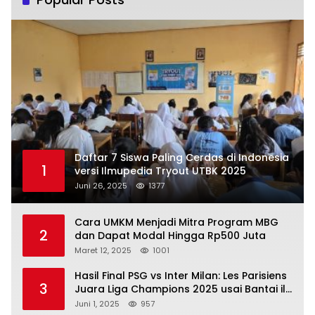
Daftar 7 Siswa Paling Cerdas di Indonesia
1
versi Ilmupedia Tryout UTBK 2025
Juni 26, 2025
1377
Cara UMKM Menjadi Mitra Program MBG
2
dan Dapat Modal Hingga Rp500 Juta
Maret 12, 2025
1001
Hasil Final PSG vs Inter Milan: Les Parisiens
3
Juara Liga Champions 2025 usai Bantai il
Nerazzurri
Juni 1, 2025
957