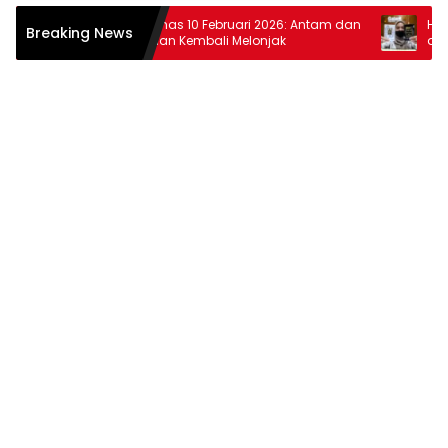
r
Harga Emas 10 Februari 2026: Antam dan
Harga Em
Breaking News
Pegadaian Kembali Melonjak
dan Pega