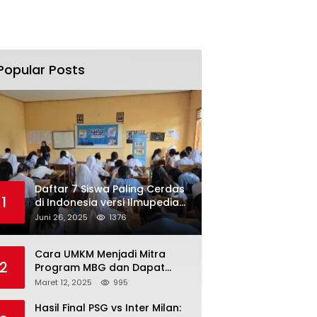
Popular Posts
Daftar 7 Siswa Paling Cerdas
1
di Indonesia versi Ilmupedia
Tryout UTBK 2025
Juni 26, 2025
1376
Cara UMKM Menjadi Mitra
2
Program MBG dan Dapat
Modal Hingga Rp500 Juta
Maret 12, 2025
995
Hasil Final PSG vs Inter Milan: