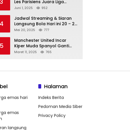
3
Les Parisiens Juara Liga
Champions 2025 usai Bantai il
Juni 1, 2025
952
Nerazzurri
Jadwal Streaming & Siaran
4
Langsung Bola Hari ini 20 – 21
Mei 2025: Manchester City vs
Mei 20, 2025
777
Bournemouth
Manchester United Incar
5
Kiper Muda Spanyol Ganti
Andre Onana
Maret 11, 2025
765
bel
Halaman
rga emas hari
Indeks Berita
Pedoman Media Siber
rga emas
Privacy Policy
m
aran langsung