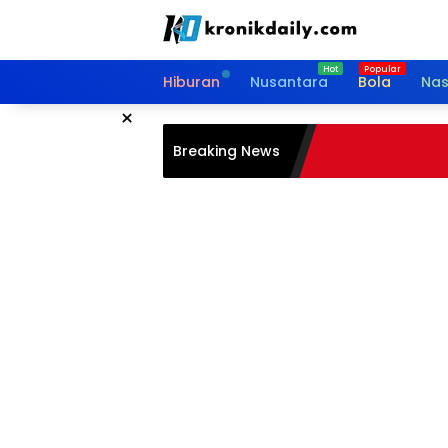
Langsung
ke
konten
Hiburan
Nusantara
Bola
Nas
×
Breaking News