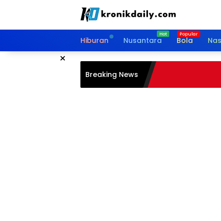
Langsung
ke
konten
Hiburan
Nusantara
Bola
Nas
×
Breaking News