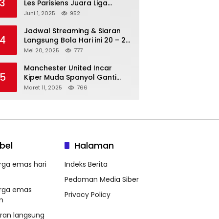
3
Les Parisiens Juara Liga
Champions 2025 usai Bantai il
Juni 1, 2025
952
Nerazzurri
Jadwal Streaming & Siaran
4
Langsung Bola Hari ini 20 – 21
Mei 2025: Manchester City vs
Mei 20, 2025
777
Bournemouth
Manchester United Incar
5
Kiper Muda Spanyol Ganti
Andre Onana
Maret 11, 2025
766
bel
Halaman
rga emas hari
Indeks Berita
Pedoman Media Siber
rga emas
Privacy Policy
m
aran langsung