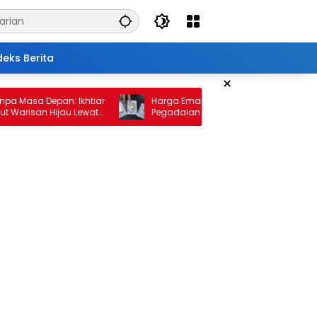
deks Berita
×
sa Depan: Ikhtiar
Harga Emas 10 Februari 2026: Antam dan
san Hijau Lewat
Pegadaian Kembali Melonjak