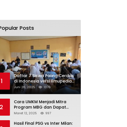
Popular Posts
Daftar 7 Siswa Paling Cerdas
1
di Indonesia versi Ilmupedia
Tryout UTBK 2025
Juni 26, 2025
1376
Cara UMKM Menjadi Mitra
2
Program MBG dan Dapat
Modal Hingga Rp500 Juta
Maret 12, 2025
997
Hasil Final PSG vs Inter Milan: