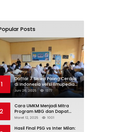
Popular Posts
Daftar 7 Siswa Paling Cerdas
1
di Indonesia versi Ilmupedia
Tryout UTBK 2025
Juni 26, 2025
1377
Cara UMKM Menjadi Mitra
2
Program MBG dan Dapat
Modal Hingga Rp500 Juta
Maret 12, 2025
1001
Hasil Final PSG vs Inter Milan: