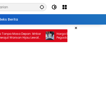
deks Berita
×
a Masa Depan: Ikhtiar
Harga Emas 10 Februari 2026: Antam d
 Warisan Hijau Lewat
Pegadaian Kembali Melonjak