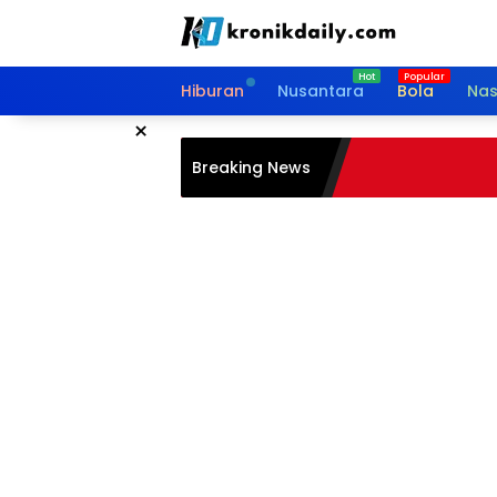
Langsung
ke
konten
Hiburan
Nusantara
Bola
Nas
×
Breaking News