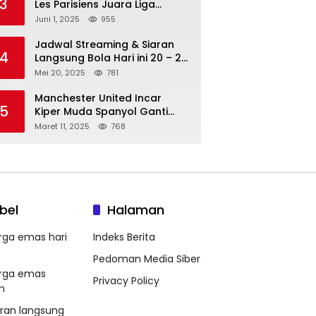
3
Les Parisiens Juara Liga
Champions 2025 usai Bantai il
Juni 1, 2025
955
Nerazzurri
Jadwal Streaming & Siaran
4
Langsung Bola Hari ini 20 – 21
Mei 2025: Manchester City vs
Mei 20, 2025
781
Bournemouth
Manchester United Incar
5
Kiper Muda Spanyol Ganti
Andre Onana
Maret 11, 2025
768
bel
Halaman
rga emas hari
Indeks Berita
Pedoman Media Siber
rga emas
Privacy Policy
m
aran langsung