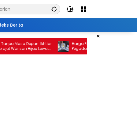
deks Berita
×
Masa Depan: Ikhtiar
Harga Emas 10 Februari 2026: Antam dan
arisan Hijau Lewat
Pegadaian Kembali Melonjak