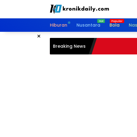
Langsung
ke
konten
Hiburan
Nusantara
Bola
Nas
×
Breaking News