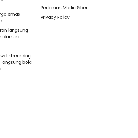
Pedoman Media Siber
rga emas
Privacy Policy
m
aran langsung
malam ini
dwal streaming
n langsung bola
i