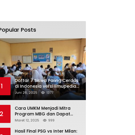
Popular Posts
Daftar 7 Siswa Paling Cerdas
1
di Indonesia versi Ilmupedia
Tryout UTBK 2025
Juni 26, 2025
1377
Cara UMKM Menjadi Mitra
2
Program MBG dan Dapat
Modal Hingga Rp500 Juta
Maret 12, 2025
999
Hasil Final PSG vs Inter Milan: