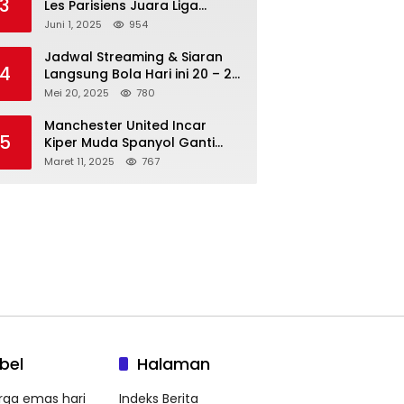
3
Les Parisiens Juara Liga
Champions 2025 usai Bantai il
Juni 1, 2025
954
Nerazzurri
Jadwal Streaming & Siaran
4
Langsung Bola Hari ini 20 – 21
Mei 2025: Manchester City vs
Mei 20, 2025
780
Bournemouth
Manchester United Incar
5
Kiper Muda Spanyol Ganti
Andre Onana
Maret 11, 2025
767
bel
Halaman
rga emas hari
Indeks Berita