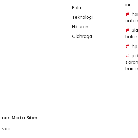
ini
Bola
ha
Teknologi
anta
Hiburan
Si
Olahraga
bola 
hp
ja
siara
hari in
man Media Siber
erved