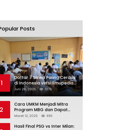
Popular Posts
Daftar 7 Siswa Paling Cerdas
1
di Indonesia versi Ilmupedia
Tryout UTBK 2025
Juni 26, 2025
1376
Cara UMKM Menjadi Mitra
2
Program MBG dan Dapat
Modal Hingga Rp500 Juta
Maret 12, 2025
995
Hasil Final PSG vs Inter Milan: