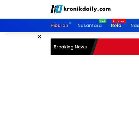
Langsung
ke
konten
Hiburan
Nusantara
Bola
Nas
×
Breaking News