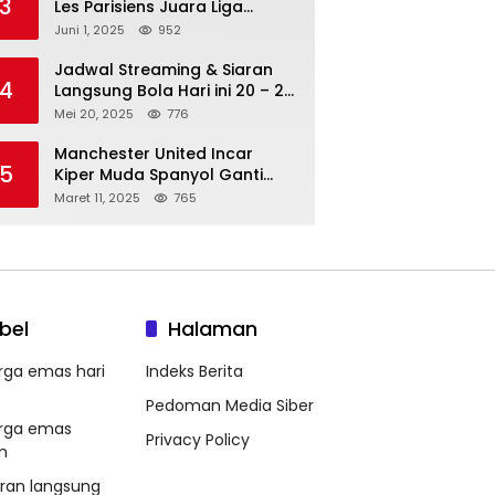
3
Les Parisiens Juara Liga
Champions 2025 usai Bantai il
Juni 1, 2025
952
Nerazzurri
Jadwal Streaming & Siaran
4
Langsung Bola Hari ini 20 – 21
Mei 2025: Manchester City vs
Mei 20, 2025
776
Bournemouth
Manchester United Incar
5
Kiper Muda Spanyol Ganti
Andre Onana
Maret 11, 2025
765
bel
Halaman
rga emas hari
Indeks Berita
Pedoman Media Siber
rga emas
Privacy Policy
m
aran langsung