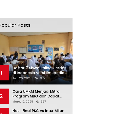
Popular Posts
Daftar 7 Siswa Paling Cerdas
1
di Indonesia versi Ilmupedia
Tryout UTBK 2025
Juni 26, 2025
1377
Cara UMKM Menjadi Mitra
2
Program MBG dan Dapat
Modal Hingga Rp500 Juta
Maret 12, 2025
997
Hasil Final PSG vs Inter Milan: