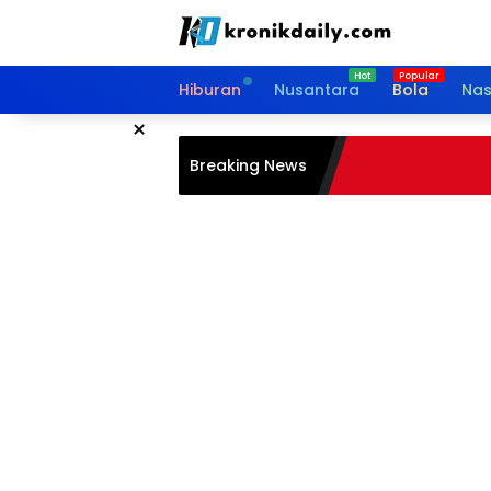
Langsung
ke
konten
Hiburan
Nusantara
Bola
Nas
×
Breaking News