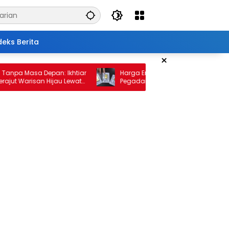
deks Berita
×
 Masa Depan: Ikhtiar
Harga Emas 10 Februari 2026: Antam da
Warisan Hijau Lewat
Pegadaian Kembali Melonjak