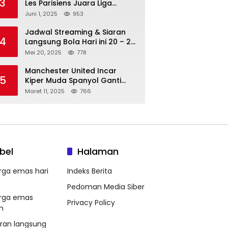
3
Les Parisiens Juara Liga
Champions 2025 usai Bantai il
Juni 1, 2025
953
Nerazzurri
Jadwal Streaming & Siaran
4
Langsung Bola Hari ini 20 – 21
Mei 2025: Manchester City vs
Mei 20, 2025
778
Bournemouth
Manchester United Incar
5
Kiper Muda Spanyol Ganti
Andre Onana
Maret 11, 2025
766
bel
Halaman
rga emas hari
Indeks Berita
Pedoman Media Siber
rga emas
Privacy Policy
m
aran langsung