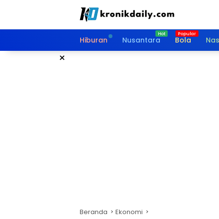
Langsung
ke
konten
Hiburan
Nusantara
Bola
Nas
×
Beranda
Ekonomi