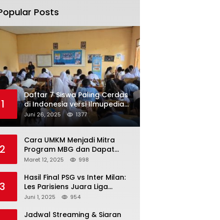
Popular Posts
Daftar 7 Siswa Paling Cerdas
1
di Indonesia versi Ilmupedia
Tryout UTBK 2025
Juni 26, 2025
1377
Cara UMKM Menjadi Mitra
2
Program MBG dan Dapat
Modal Hingga Rp500 Juta
Maret 12, 2025
998
Hasil Final PSG vs Inter Milan:
3
Les Parisiens Juara Liga
Champions 2025 usai Bantai il
Juni 1, 2025
954
Nerazzurri
Jadwal Streaming & Siaran