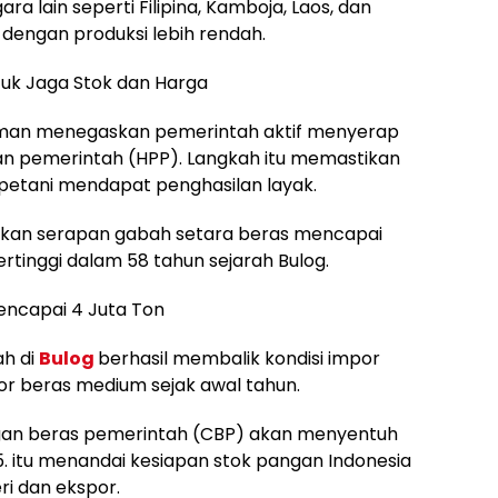
ara lain seperti Filipina, Kamboja, Laos, dan
a dengan produksi lebih rendah.
uk Jaga Stok dan Harga
aiman menegaskan pemerintah aktif menyerap
an pemerintah (HPP). Langkah itu memastikan
petani mendapat penghasilan layak.
ukkan serapan gabah setara beras mencapai
tertinggi dalam 58 tahun sejarah Bulog.
encapai 4 Juta Ton
ah di
Bulog
berhasil membalik kondisi impor
r beras medium sejak awal tahun.
ngan beras pemerintah (CBP) akan menyentuh
5. itu menandai kesiapan stok pangan Indonesia
i dan ekspor.