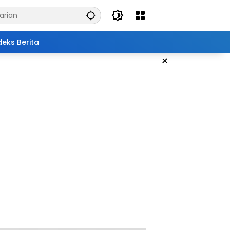
deks Berita
×