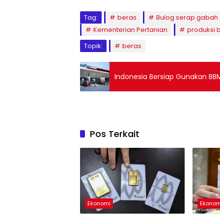
Tag:
beras
Bulog serap gabah
Kementerian Pertanian
produksi 
Topik:
beras
Indonesia Bersiap Gunakan BB
Pos Terkait
Ekonomi
Ekonom