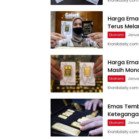
Kronikdaily.co
Harga Emas
Terus Mel
Ekonomi
Januar
Kronikdaily.co
Harga Emas
Masih Mon
Ekonomi
Januar
Kronikdaily.co
Emas Tembu
Ketegangan
Ekonomi
Januar
Kronikdaily.co