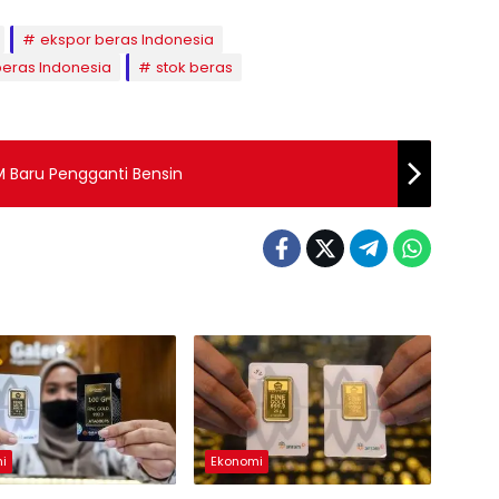
ekspor beras Indonesia
beras Indonesia
stok beras
M Baru Pengganti Bensin
i
Ekonomi