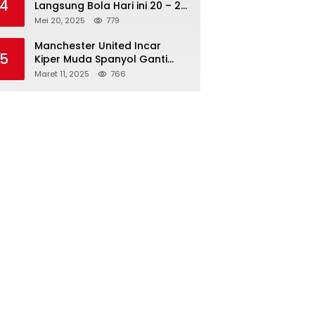
4
Langsung Bola Hari ini 20 – 21
Mei 2025: Manchester City vs
Mei 20, 2025
779
Bournemouth
Manchester United Incar
5
Kiper Muda Spanyol Ganti
Andre Onana
Maret 11, 2025
766