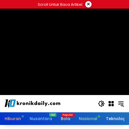
Langsung
×
Scroll Untuk Baca Artikel
ke
konten
Hiburan
Nusantara
Bola
Nasional
Teknologi