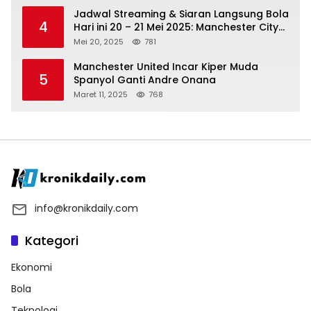
Jadwal Streaming & Siaran Langsung Bola
4
Hari ini 20 – 21 Mei 2025: Manchester City
vs Bournemouth
Mei 20, 2025
781
Manchester United Incar Kiper Muda
5
Spanyol Ganti Andre Onana
Maret 11, 2025
768
info@kronikdaily.com
Kategori
Ekonomi
Bola
Teknologi