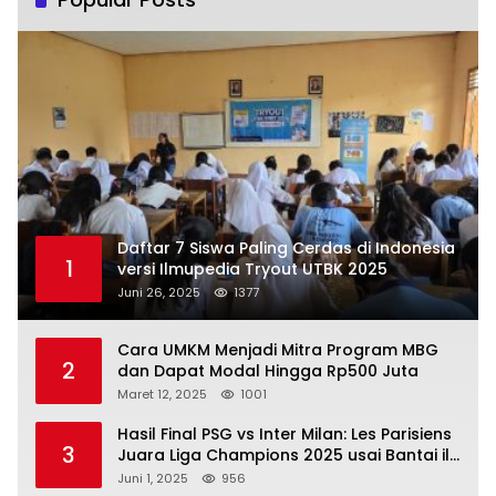
Daftar 7 Siswa Paling Cerdas di Indonesia
1
versi Ilmupedia Tryout UTBK 2025
Juni 26, 2025
1377
Cara UMKM Menjadi Mitra Program MBG
2
dan Dapat Modal Hingga Rp500 Juta
Maret 12, 2025
1001
Hasil Final PSG vs Inter Milan: Les Parisiens
3
Juara Liga Champions 2025 usai Bantai il
Nerazzurri
Juni 1, 2025
956