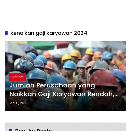
kenaikan gaji karyawan 2024
Ekonomi
Jumlah Perusahaan yang
Naikkan Gaji Karyawan Rendah,
ini Alasannya
Mei 6, 2025
Popular Posts