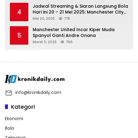
Jadwal Streaming & Siaran Langsung Bola
4
Hari ini 20 – 21 Mei 2025: Manchester City
vs Bournemouth
Mei 20, 2025
778
Manchester United Incar Kiper Muda
5
Spanyol Ganti Andre Onana
Maret 11, 2025
766
info@kronikdaily.com
Kategori
Ekonomi
Bola
Teknologi