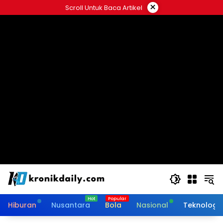
Langsung
×
Scroll Untuk Baca Artikel
ke
konten
Hiburan
Nusantara
Bola
Nasional
Teknologi