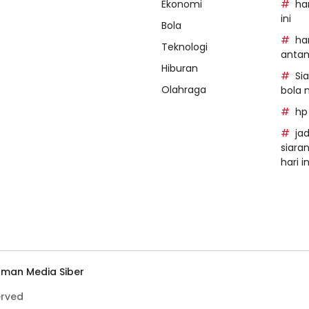
Ekonomi
ha
ini
Bola
ha
Teknologi
anta
Hiburan
Si
Olahraga
bola 
hp
ja
siara
hari in
man Media Siber
erved