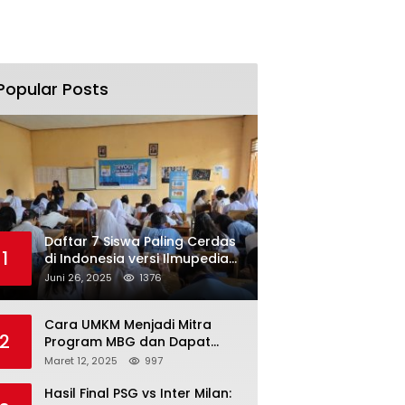
Popular Posts
Daftar 7 Siswa Paling Cerdas
1
di Indonesia versi Ilmupedia
Tryout UTBK 2025
Juni 26, 2025
1376
Cara UMKM Menjadi Mitra
2
Program MBG dan Dapat
Modal Hingga Rp500 Juta
Maret 12, 2025
997
Hasil Final PSG vs Inter Milan: