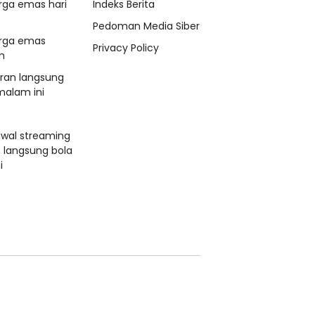
rga emas hari
Indeks Berita
Pedoman Media Siber
rga emas
Privacy Policy
m
aran langsung
malam ini
dwal streaming
n langsung bola
i