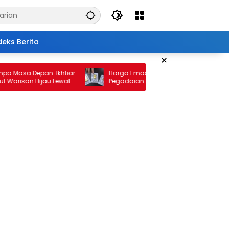
deks Berita
×
a Depan: Ikhtiar
Harga Emas 10 Februari 2026: Antam dan
an Hijau Lewat
Pegadaian Kembali Melonjak