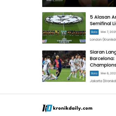
Mei 7, 2025
5 Alasan A
Semifinal 
Bola
Mei 7, 202
London (Kronikd
Siaran Lan
Barcelona: 
Champions
Bola
Mei 6, 20
Jakarta (Kronik