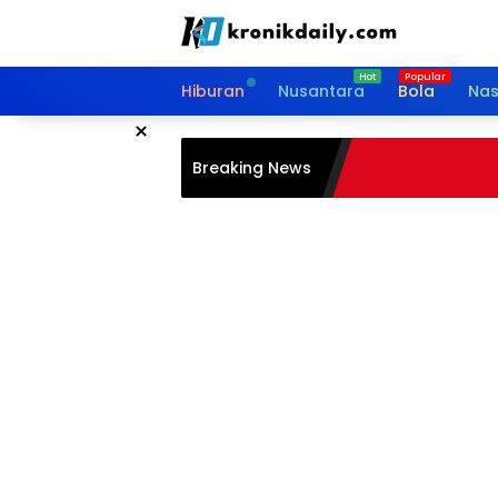
Langsung
ke
konten
Hiburan
Nusantara
Bola
Nas
×
Breaking News