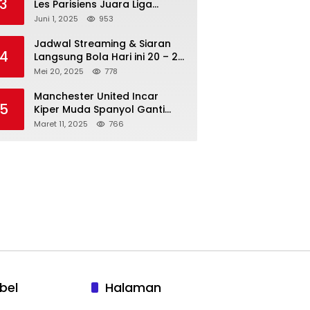
3
Les Parisiens Juara Liga
Champions 2025 usai Bantai il
Juni 1, 2025
953
Nerazzurri
Jadwal Streaming & Siaran
4
Langsung Bola Hari ini 20 – 21
Mei 2025: Manchester City vs
Mei 20, 2025
778
Bournemouth
Manchester United Incar
5
Kiper Muda Spanyol Ganti
Andre Onana
Maret 11, 2025
766
bel
Halaman