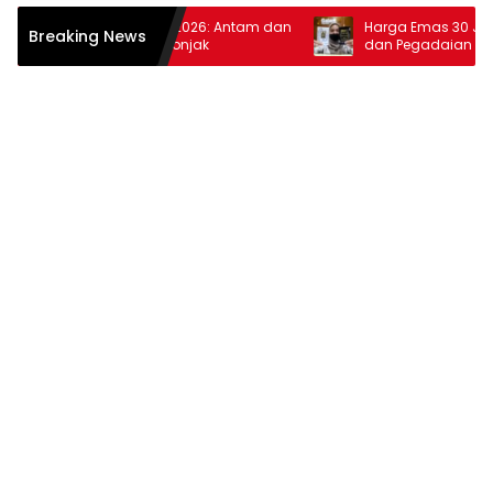
ga Emas 10 Februari 2026: Antam dan
Harga Emas 30 Januari 
Breaking News
adaian Kembali Melonjak
dan Pegadaian Terus M