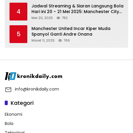
Jadwal Streaming & Siaran Langsung Bola
4
Hari ini 20 – 21 Mei 2025: Manchester City
vs Bournemouth
Mei 20, 2025
782
Manchester United Incar Kiper Muda
5
Spanyol Ganti Andre Onana
Maret 11, 2025
769
info@kronikdaily.com
Kategori
Ekonomi
Bola
Teknologi