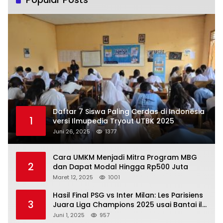
Daftar 7 Siswa Paling Cerdas di Indonesia
1
versi Ilmupedia Tryout UTBK 2025
Juni 26, 2025
1377
Cara UMKM Menjadi Mitra Program MBG
2
dan Dapat Modal Hingga Rp500 Juta
Maret 12, 2025
1001
Hasil Final PSG vs Inter Milan: Les Parisiens
3
Juara Liga Champions 2025 usai Bantai il
Nerazzurri
Juni 1, 2025
957