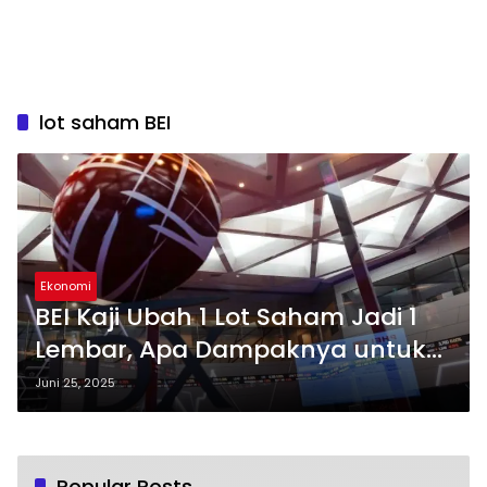
lot saham BEI
Ekonomi
BEI Kaji Ubah 1 Lot Saham Jadi 1
Lembar, Apa Dampaknya untuk
Investor?
Juni 25, 2025
Popular Posts