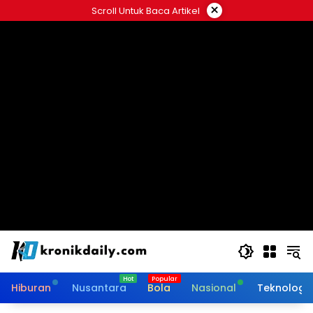
Langsung
×
Scroll Untuk Baca Artikel
ke
konten
Hiburan
Nusantara
Bola
Nasional
Teknologi